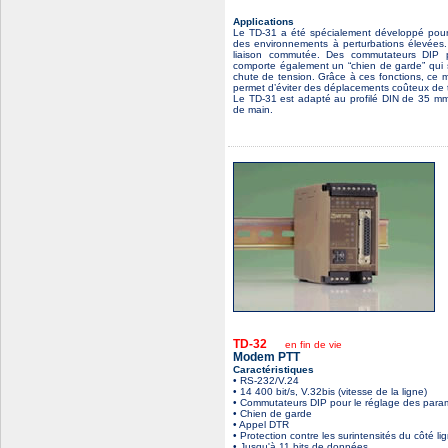
Applications
Le TD-31 a été spécialement développé pour r
des environnements à perturbations élevées
liaison commutée. Des commutateurs DIP p
comporte également un “chien de garde” qui 
chute de tension. Grâce à ces fonctions, ce m
permet d’éviter des déplacements coûteux de 
Le TD-31 est adapté au profilé DIN de 35 mm. 
de main.
TD-32
en fin de vie
Modem PTT
Caractéristiques
• RS-232/V.24
• 14 400 bit/s, V.32bis (vitesse de la ligne)
• Commutateurs DIP pour le réglage des para
• Chien de garde
• Appel DTR
• Protection contre les surintensités du côté 
• Jusqu'à 11 bits de données