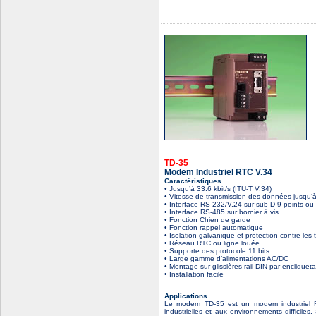
TD-35
Modem Industriel RTC V.34
Caractéristiques
• Jusqu’à 33.6 kbit/s (ITU-T V.34)
• Vitesse de transmission des données jusqu’à
• Interface RS-232/V.24 sur sub-D 9 points ou 
• Interface RS-485 sur bornier à vis
• Fonction Chien de garde
• Fonction rappel automatique
• Isolation galvanique et protection contre les t
• Réseau RTC ou ligne louée
• Supporte des protocole 11 bits
• Large gamme d’alimentations AC/DC
• Montage sur glissières rail DIN par encliquet
• Installation facile
Applications
Le modem TD-35 est un modem industriel 
industrielles et aux environnements difficiles. 