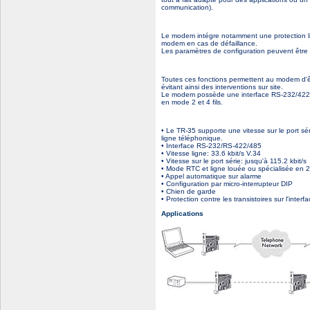
communication).
Le modem intégre notamment une protection ligne
modem en cas de défaillance.
Les paramètres de configuration peuvent être dé
Toutes ces fonctions permettent au modem d'êtr
évitant ainsi des interventions sur site.
Le modem possède une interface RS-232/422/4
en mode 2 et 4 fils.
• Le TR-35 supporte une vitesse sur le port séri
ligne téléphonique.
• Interface RS-232/RS-422/485
• Vitesse ligne: 33.6 kbit/s V.34
• Vitesse sur le port série: jusqu'à 115.2 kbit/s
• Mode RTC et ligne louée ou spécialisée en 2 
• Appel automatique sur alarme
• Configuration par micro-interrupteur DIP
• Chien de garde
• Protection contre les transistoires sur l'inte
Applications