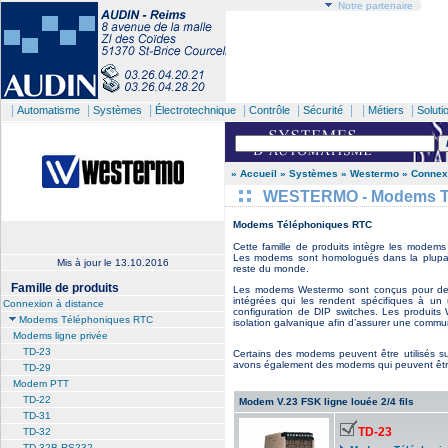
Notre partenaire
|
|
|
|
|
| |
|
Automatisme
Systèmes
Électrotechnique
Contrôle
Sécurité
Métiers
Soluti
» Accueil
» Systèmes
» Westermo
» Connex
WESTERMO - Modems T
Modems Téléphoniques RTC
Cette famille de produits intègre les modem
Les modems sont homologués dans la plupa
Mis à jour le
13.10.2016
reste du monde.
Famille de produits
Les modems Westermo sont conçus pour des app
intégrées qui les rendent spécifiques à un
Connexion à distance
configuration de DIP switches. Les produit
Modems Téléphoniques RTC
isolation galvanique afin d’assurer une commun
Modems ligne privée
TD-23
Certains des modems peuvent être utilisés su
avons également des modems qui peuvent être u
TD-29
Modem PTT
TD-22
Modem V.23 FSK ligne louée 2/4 fils
TD-31
TD-23
TD-32
TD-32B RS232