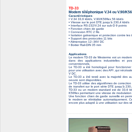
TD-33
Modem téléphonique V.34 ou V.90/K5
Caractéristiques
• V.34 33,6 kbit/s, V.90/K56flex 56 kbit/s
• Vitesse sur le port DTE jusqu'à 230,4 kbit/s
• Interface RS-232/V.24 sur sub-D 9 points
• Fonction chien de garde
• Connexion RTC 2 fils
• Isolation galvanique et protection contre les 
• Support des protocoles 11 bits
• Alimentation 12–36V DC
• Boitier Rail-DIN 35 mm
Applications
Le modem TD-33 de Westermo est un modem ind
dans des applications industrielles et p
conventionnels.
Le TD-33 a été homologué pour fonctionner 
pour une utilisation avec des API ,qui nécéss
V DC.
Le TD-33 a été testé avec la majorité des au
oeuvre sont disponibles.
Le TD-33 utilise des algorithmes de correctio
de transfert sur le port série DTE jusqu'à 23
TD-33 ou un modem standard est de 33,6 kbit
K56flex permettant une vitesse de modulation 
Une fonction chien de garde surveille en perm
le modem se réinitialise automatiquement. C
encore plus adapté à une utilisation sur des s