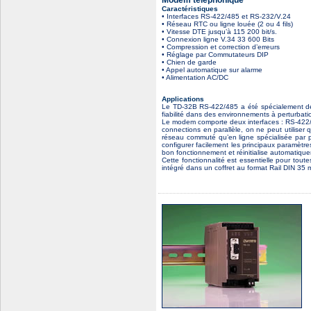
Modem téléphonique
Caractéristiques
• Interfaces RS-422/485 et RS-232/V.24
• Réseau RTC ou ligne louée (2 ou 4 fils)
• Vitesse DTE jusqu’à 115 200 bit/s.
• Connexion ligne V.34 33 600 Bits
• Compression et correction d’erreurs
• Réglage par Commutateurs DIP
• Chien de garde
• Appel automatique sur alarme
• Alimentation AC/DC
Applications
Le TD-32B RS-422/485 a été spécialement dév
fiabilité dans des environnements à perturbati
Le modem comporte deux interfaces : RS-422/4
connections en parallèle, on ne peut utiliser
réseau commuté qu’en ligne spécialisée par 
configurer facilement les principaux paramètr
bon fonctionnement et réinitialise automatiq
Cette fonctionnalité est essentielle pour tou
intégré dans un coffret au format Rail DIN 35 