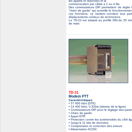
les appels et réponses et la
communication par câble à 2 ou 4 fils.
Des commutateurs DIP permettent de régler 
“chien de garde” qui surveille le fonctionnem
ces fonctions, ce modem convient tout part
déplacements coûteux de techniciens.
Le TD-22 est adapté au profilé DIN de 35 mm. 
de main.
TD-31
Modem PTT
Caractéristiques
• 57 600 bit/s (DTE)
• 14 400 bit/s, V.32bis (vitesse de la ligne)
• Commutateurs DIP pour le réglage des para
• Chien de garde
• Appel DTR
• Protection contre les surintensités du côté 
• Jusqu’à 11 bits de données
• Compression et correction des erreurs
• Alimentation AC/DC