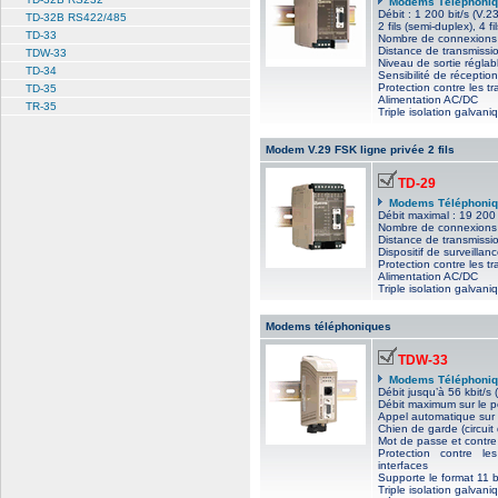
Modems Téléphoniq
Débit : 1 200 bit/s (V.23
TD-32B RS422/485
2 fils (semi-duplex), 4 fi
TD-33
Nombre de connexions 
Distance de transmissi
TDW-33
Niveau de sortie réglab
TD-34
Sensibilité de réception
Protection contre les tr
TD-35
Alimentation AC/DC
TR-35
Triple isolation galvani
Modem V.29 FSK ligne privée 2 fils
TD-29
Modems Téléphoniq
Débit maximal : 19 200 
Nombre de connexions m
Distance de transmissi
Dispositif de surveilla
Protection contre les tr
Alimentation AC/DC
Triple isolation galvani
Modems téléphoniques
TDW-33
Modems Téléphoni
Débit jusqu’à 56 kbit/s 
Débit maximum sur le po
Appel automatique sur
Chien de garde (circuit 
Mot de passe et contre
Protection contre les
interfaces
Supporte le format 11 b
Triple isolation galvani