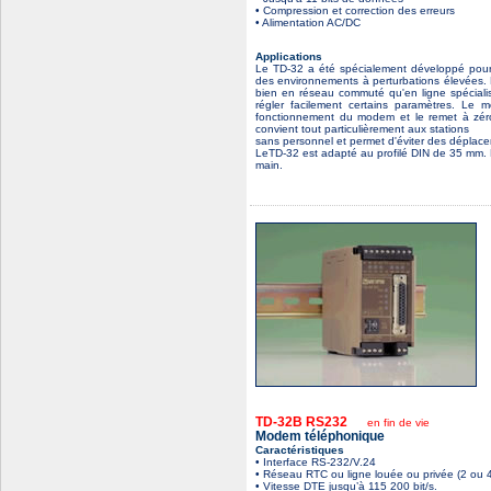
• Compression et correction des erreurs
• Alimentation AC/DC
Applications
Le TD-32 a été spécialement développé pour r
des environnements à perturbations élevées.
bien en réseau commuté qu'en ligne spéciali
régler facilement certains paramètres. Le
fonctionnement du modem et le remet à zér
convient tout particulièrement aux stations
sans personnel et permet d'éviter des déplac
LeTD-32 est adapté au profilé DIN de 35 mm. L
main.
TD-32B RS232
en fin de vie
Modem téléphonique
Caractéristiques
• Interface RS-232/V.24
• Réseau RTC ou ligne louée ou privée (2 ou 4 
• Vitesse DTE jusqu’à 115 200 bit/s.