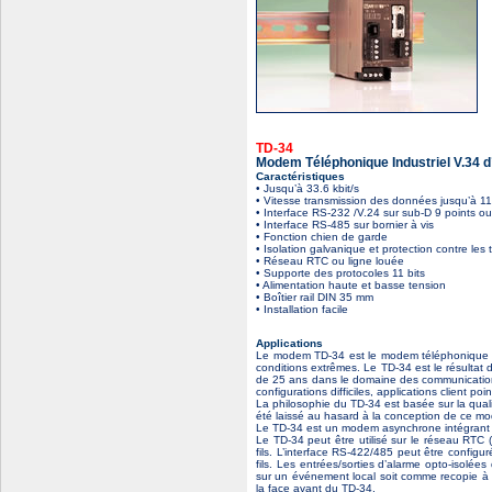
TD-34
Modem Téléphonique Industriel V.34 d
Caractéristiques
• Jusqu’à 33.6 kbit/s
• Vitesse transmission des données jusqu’à 115
• Interface RS-232 /V.24 sur sub-D 9 points ou 
• Interface RS-485 sur bornier à vis
• Fonction chien de garde
• Isolation galvanique et protection contre les t
• Réseau RTC ou ligne louée
• Supporte des protocoles 11 bits
• Alimentation haute et basse tension
• Boîtier rail DIN 35 mm
• Installation facile
Applications
Le modem TD-34 est le modem téléphonique ha
conditions extrêmes. Le TD-34 est le résultat 
de 25 ans dans le domaine des communications
configurations difficiles, applications client poi
La philosophie du TD-34 est basée sur la qualit
été laissé au hasard à la conception de ce m
Le TD-34 est un modem asynchrone intégrant 
Le TD-34 peut être utilisé sur le réseau RTC
fils. L’interface RS-422/485 peut être configu
fils. Les entrées/sorties d’alarme opto-isolé
sur un événement local soit comme recopie à d
la face avant du TD-34.