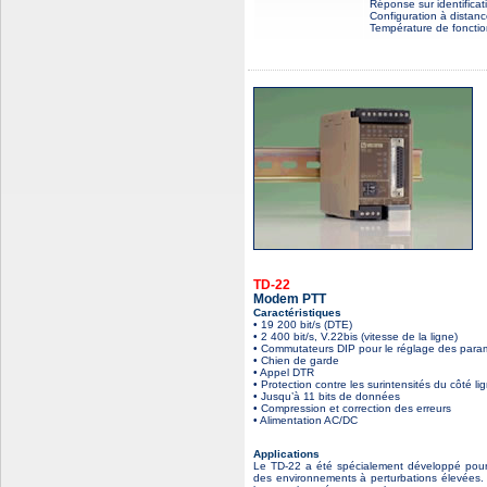
Réponse sur identificat
Configuration à distan
Température de foncti
TD-22
Modem PTT
Caractéristiques
• 19 200 bit/s (DTE)
• 2 400 bit/s, V.22bis (vitesse de la ligne)
• Commutateurs DIP pour le réglage des para
• Chien de garde
• Appel DTR
• Protection contre les surintensités du côté 
• Jusqu’à 11 bits de données
• Compression et correction des erreurs
• Alimentation AC/DC
Applications
Le TD-22 a été spécialement développé pour r
des environnements à perturbations élevées.