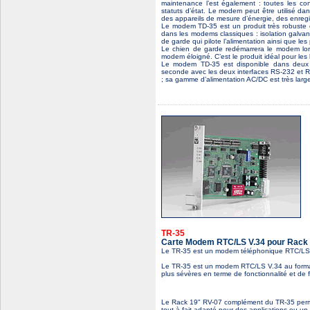
maintenance l’est également : toutes les con
statuts d’état. Le modem peut être utilisé d
des appareils de mesure d’énergie, des enreg
Le modem TD-35 est un produit très robuste 
dans les modems classiques : isolation galvan
de garde qui pilote l’alimentation ainsi que les 
Le chien de garde redémarrera le modem lors
modem éloigné. C’est le produit idéal pour les l
Le modem TD-35 est disponible dans deux ve
seconde avec les deux interfaces RS-232 et 
; sa gamme d’alimentation AC/DC est très larg
TR-35
Carte Modem RTC/LS V.34 pour Rack 
Le TR-35 est un modem téléphonique RTC/LS V
Le TR-35 est un modem RTC/LS V.34 au format 
plus sévères en terme de fonctionnalité et de fi
Le Rack 19" RV-07 complément du TR-35 permet
tout à fait adapté pour des applications ou 