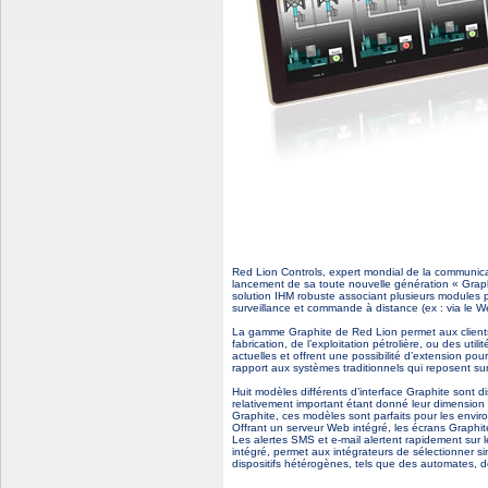
Red Lion Controls, expert mondial de la communicat
lancement de sa toute nouvelle génération « Grap
solution IHM robuste associant plusieurs modules 
surveillance et commande à distance (ex : via le W
La gamme Graphite de Red Lion permet aux clients 
fabrication, de l’exploitation pétrolière, ou des ut
actuelles et offrent une possibilité d’extension po
rapport aux systèmes traditionnels qui reposent s
Huit modèles différents d’interface Graphite sont d
relativement important étant donné leur dimension 
Graphite, ces modèles sont parfaits pour les enviro
Offrant un serveur Web intégré, les écrans Graphit
Les alertes SMS et e-mail alertent rapidement sur 
intégré, permet aux intégrateurs de sélectionner s
dispositifs hétérogènes, tels que des automates, d