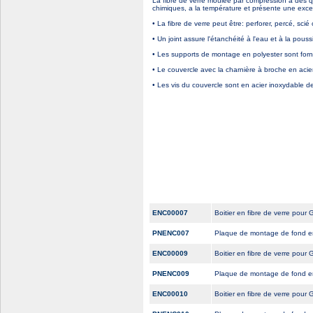
La fibre de verre moulée par compression a des q
chimiques, a la température et présente une excel
• La fibre de verre peut être: perforer, percé, scié 
• Un joint assure l'étanchéité à l'eau et à la pouss
• Les supports de montage en polyester sont fornis
• Le couvercle avec la charnière à broche en aci
• Les vis du couvercle sont en acier inoxydable 
ENC00007
Boitier en fibre de verre 
PNENC007
Plaque de montage de fond e
ENC00009
Boitier en fibre de verre 
PNENC009
Plaque de montage de fond e
ENC00010
Boitier en fibre de verre 