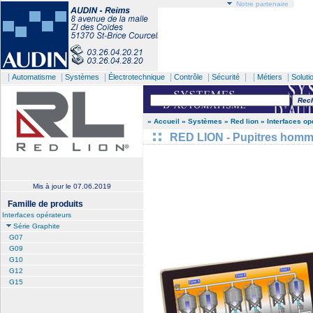
Notre partenaire
|
|
|
|
|
| |
|
Automatisme
Systèmes
Électrotechnique
Contrôle
Sécurité
Métiers
Soluti
» Accueil
» Systèmes
» Red lion
» Interfaces op
RED LION - Pupitres homm
Mis à jour le
07.06.2019
Famille de produits
Interfaces opérateurs
Série Graphite
G07
G09
G10
G12
G15