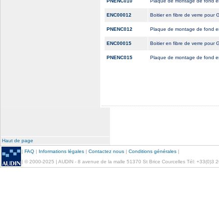
PNENC010
Plaque de montage de fond e
ENC00012
Boitier en fibre de verre 
PNENC012
Plaque de montage de fond e
ENC00015
Boitier en fibre de verre 
PNENC015
Plaque de montage de fond e
Haut de page
|
FAQ
|
Informations légales
|
Contactez nous
|
Conditions générales
|
| © 2000-2025 | AUDIN - 8 avenue de la malle 51370 St Brice Courcelles Tél: +33(0)3 