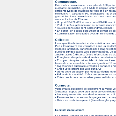
Communiquer.
Grâce à la communication avec plus de 300 protoco
puissante du marché. Les IHM de la gamme Graphite
différents types de matériels au Web et à un rése
meilleurs API, variateurs, PC, régulateurs PID et 
garantit leur intercommunication en toute transpare
communication via Ethernet.
• Un port RS-422/485 et deux ports RS-232 sont in
• Port RS-485 supplémentaire sur certains modèle
• Tous les ports série sont isolés individuellement
• En option, un double port Ethernet permet de sép
• Communication simultanée avec un minimum de 13 p
Collecter.
Les capacités de transfert et d’acquisition des d
Puis elles peuvent être compilées dans un seul fic
stockées, affichées, transmises par e-mail, télé
publiées sur des pages Web personnalisées. Le ser
ainsi un accès à distance à des informations de di
• Enregistrez des points de données horodatées 
• Envoyez, récupérez et accédez à distance à vos 
bases de données et de votre configuration G3 s
• Synchronisez automatiquement les données enr
• Créez votre propre site Web sur la CF
• Gérez votre production par lot et par équipe et e
• Faîtes de la traçabilité. Créez des journaux de v
• Créez des écrans de données personnalisés, acce
Connecter.
Vous avez la possibilité de simplement surveiller v
à distance, depuis votre ordinateur ou vos téléph
• Les navigateurs Web standard autorisent un affi
• Parcourez les données ou les pages Web, extraye
• Grâce au mode transparent (Pass-through), pro
Exemple d'application:
La gamme Graphite de Red Lion permet non seulem