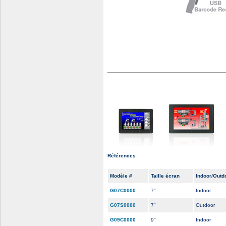
Références
Modèle #
Taille écran
Indoor/Outd
G07C0000
7"
Indoor
G07S0000
7"
Outdoor
G09C0000
9"
Indoor