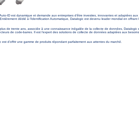
e l’Auto-ID est dynamique et demande aux entreprises d’être investies, innovantes et adaptées au
ntièrement dédié à l’Identification Automatique, Datalogic est devenu leader mondial en offrant 
lus de trente ans, associée à une connaissance inégalée de la collecte de données, Datalogic 
ecteurs de code-barres. Il est l’expert des solutions de collecte de données adaptées aux besoins 
c est d’offrir une gamme de produits répondant parfaitement aux attentes du marché.