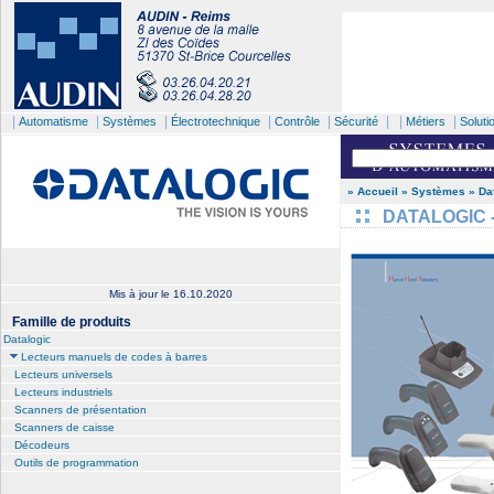
|
|
|
|
|
| |
|
Automatisme
Systèmes
Électrotechnique
Contrôle
Sécurité
Métiers
Soluti
» Accueil
» Systèmes
» Da
DATALOGIC - 
Mis à jour le
16.10.2020
Famille de produits
Datalogic
Lecteurs manuels de codes à barres
Lecteurs universels
Lecteurs industriels
Scanners de présentation
Scanners de caisse
Décodeurs
Outils de programmation