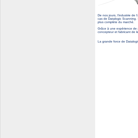
De nos jours, l’industrie d
cas de Datalogic Scanning. E
plus complète du marché.
Grâce à une expérience de p
concepteur et fabricant de l
La grande force de Datalogi