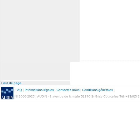
Haut de page
|
FAQ
|
Informations légales
|
Contactez nous
|
Conditions générales
|
| © 2000-2025 | AUDIN - 8 avenue de la malle 51370 St Brice Courcelles Tél: +33(0)3 