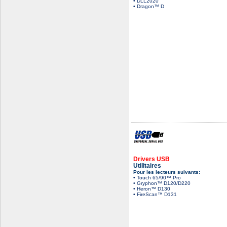
• DLL2020
• Dragon™ D
Drivers USB
Utilitaires
Pour les lecteurs suivants:
• Touch 65/90™ Pro
• Gryphon™ D120/D220
•
Heron™ D130
• FireScan™ D131