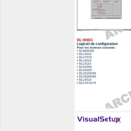
DL HHDC
Logiciel de configuration
Pour les lecteurs suivants:
• DL6065/90
• DLL5010
• DLC7070
• DLL6010
• DLL5110
• DLD1000
• DLS2000
• DLC6165/90
• DLC6265/90
• DLL5510
• DLC7072/75