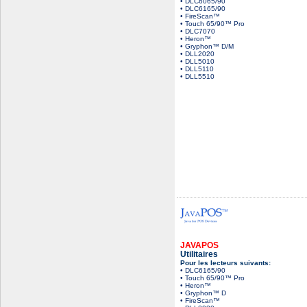
• DLC6065/90
• DLC6165/90
• FireScan™
• Touch 65/90™ Pro
• DLC7070
• Heron™
• Gryphon™ D/M
• DLL2020
• DLL5010
• DLL5110
• DLL5510
JAVAPOS
Utilitaires
Pour les lecteurs suivants:
• DLC6165/90
• Touch 65/90™ Pro
• Heron™
• Gryphon™ D
• FireScan™