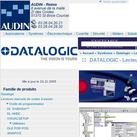
Notre partenaire
|
|
|
|
|
| |
|
Automatisme
Systèmes
Électrotechnique
Contrôle
Sécurité
Métiers
Soluti
» Accueil
» Systèmes
» Datalogic
» L
DATALOGIC - Lecteur
Mis à jour le
24.11.2005
Famille de produits
Datalogic
Lecteurs manuels de codes à barres
Outils de programmation
DL Sm@rtSet™
DL HHDC
VISUALSETUP
Utilitaires
OLE FOR POS
JAVAPOS