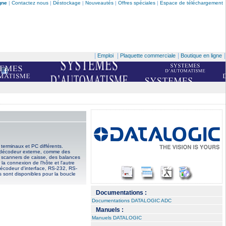
gne
|
Contactez nous
|
Déstockage
|
Nouveautés
|
Offres spéciales
|
Espace de téléchargement
|
|
|
|
Emploi
Plaquette commerciale
Boutique en ligne
terminaux et PC différents.
c décodeur externe, comme des
 scanners de caisse, des balances
a connexion de l'hôte et l'autre
décodeur d'interface, RS-232, RS-
s sont disponibles pour la boucle
Documentations :
Documentations DATALOGIC ADC
Manuels :
Manuels DATALOGIC