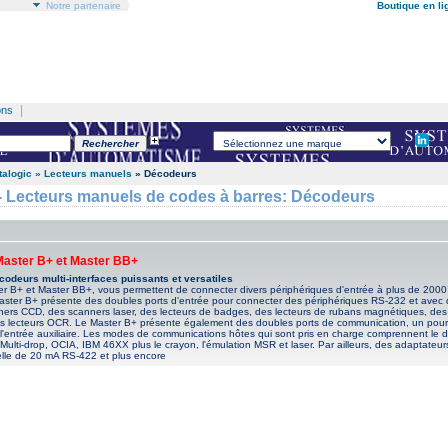
Notre partenaire
Boutique en li
|
ons
talogic
» Lecteurs manuels
» Décodeurs
Lecteurs manuels de codes à barres: Décodeurs
Master B+ et Master BB+
codeurs multi-interfaces puissants et versatiles
r B+ et Master BB+, vous permettent de connecter divers périphériques d'entrée à plus de 2000 
aster B+ présente des doubles ports d'entrée pour connecter des périphériques RS-232 et ave
ners CCD, des scanners laser, des lecteurs de badges, des lecteurs de rubans magnétiques, des
s lecteurs OCR. Le Master B+ présente également des doubles ports de communication, un pour l
l'entrée auxiliaire. Les modes de communications hôtes qui sont pris en charge comprennent le 
Multi-drop, OCIA, IBM 46XX plus le crayon, l'émulation MSR et laser. Par ailleurs, des adaptateur
elle de 20 mA RS-422 et plus encore