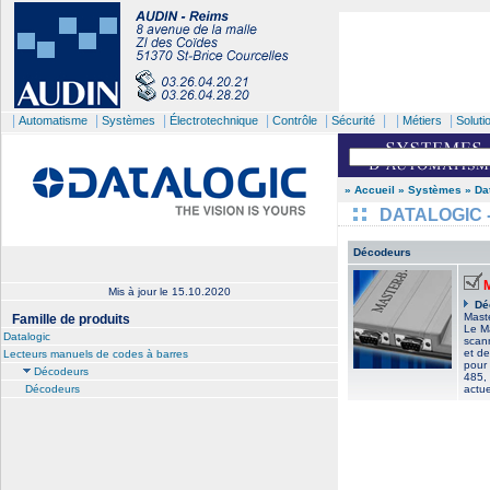
|
|
|
|
|
| |
|
Automatisme
Systèmes
Électrotechnique
Contrôle
Sécurité
Métiers
Soluti
» Accueil
» Systèmes
» Da
DATALOGIC - 
Décodeurs
Mis à jour le
15.10.2020
Dé
Maste
Famille de produits
Le M
Datalogic
scan
et de
Lecteurs manuels de codes à barres
pour 
Décodeurs
485, 
Décodeurs
actu