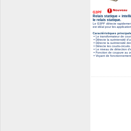
G3PF
Relais statique « intel
le relais statique.
Le G3PF détecte rapidement l
est idéal pour les applicatio
Caractéristiques principal
• Le transformateur de cour
• Détecte la surintensité d'
• Détecte la surintensité de
• Détecte les courts-circuits 
• Le niveau de détection d'er
• Fonction de coupure au z
• Voyant de fonctionnement