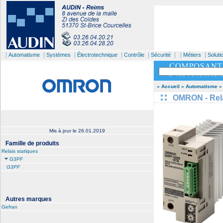
|
|
|
|
|
| |
|
Automatisme
Systèmes
Électrotechnique
Contrôle
Sécurité
Métiers
Soluti
» Accueil
» Automatisme
»
OMRON - Relai
Mis à jour le
26.01.2019
Famille de produits
Relais statiques
G3PF
G3PF
Autres marques
Gefran