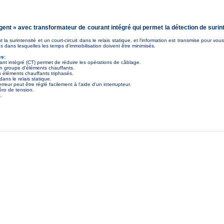
ligent » avec transformateur de courant intégré qui permet la détection de surint
a surintensité et un court-circuit dans le relais statique, et l'information est transmise pour vou
ns dans lesquelles les temps d'immobilisation doivent être minimisés.
es:
ant intégré (CT) permet de réduire les opérations de câblage.
un groupe d'éléments chauffants.
s éléments chauffants triphasés.
dans le relais statique.
reur peut être réglé facilement à l'aide d'un interrupteur.
éro de tension.
.