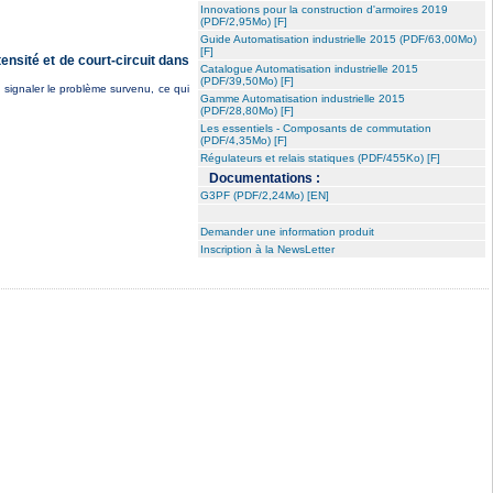
Innovations pour la construction d'armoires 2019
(PDF/2,95Mo) [F]
Guide Automatisation industrielle 2015 (PDF/63,00Mo)
[F]
ensité et de court-circuit dans
Catalogue Automatisation industrielle 2015
(PDF/39,50Mo) [F]
s signaler le problème survenu, ce qui
Gamme Automatisation industrielle 2015
(PDF/28,80Mo) [F]
Les essentiels - Composants de commutation
(PDF/4,35Mo) [F]
Régulateurs et relais statiques (PDF/455Ko) [F]
Documentations :
G3PF (PDF/2,24Mo) [EN]
Demander une information produit
Inscription à la NewsLetter