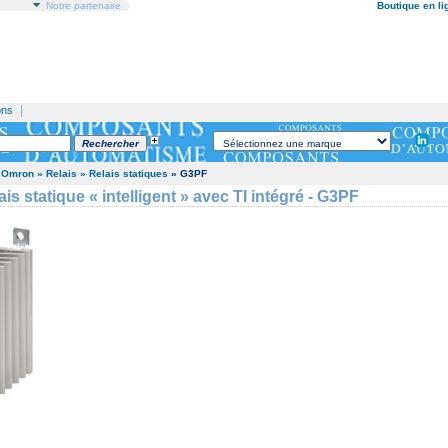
Notre partenaire
Boutique en li
|
ons
 Omron
» Relais
» Relais statiques
» G3PF
s statique « intelligent » avec TI intégré - G3PF