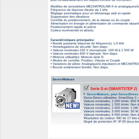
Modèles de servodrivers MECHATROLINK-II et analogiques/à 
Fréquence de réponse élevée de 1 kHz
Réglage automatique pour un démarrage aisé et rapide
Suppression des vibrations
Contrôle du positionnement, de la vitesse ou du couple
Alimentation en énergie et alimentation de commande sépar
Positionnement rapide et précis
Codeur incrémentiel et absolu.
Caractéristiques principales:
• Bande passante (réponse de fréquence): 1,0 kHz
• Homologations de sécurité: Non dispo.
• Valeurs nominales 230 V monophasé: 100 W à 1 500 W
• Valeurs nominales 400 V triphasé: Non dispo.
• Moteurs utilisables: Moteurs série G
• Modes de contrôle: Position, Vitesse et Couple
• Variations de pilote: Analogique/à impulsions et MECHATRO
• Boucle entièrement fermée: Non dispo.
Servo-Moteurs
Serie G et (SMARTSTEP 2)
Servo-Moteurs, pour Servo-Drives
Servo-Drives utilisables: SmartStep 2,
Valeurs nominales, 1 000 tr/min: 900 
Valeurs nominales, 1 500 tr/min: Non d
Valeurs nominales, 2 000 tr/min: 1 kW
Valeurs nominales, 3 000 tr/min: 50 W
Valeurs nominales, 6 000 tr/min: Non d
Résolution du codeur: INC de 17 bits 
Degré de protection IP: IP 65 (tous le