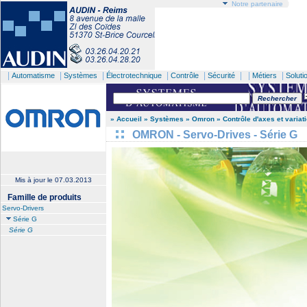
Notre partenaire
|
|
|
|
|
| |
|
Automatisme
Systèmes
Électrotechnique
Contrôle
Sécurité
Métiers
Soluti
» Accueil
» Systèmes
» Omron
» Contrôle d'axes et variat
OMRON - Servo-Drives - Série G
Mis à jour le
07.03.2013
Famille de produits
Servo-Drivers
Série G
Série G