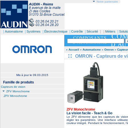
Notre partenaire
|
|
|
|
|
| |
|
Automatisme
Systèmes
Électrotechnique
Contrôle
Sécurité
Métiers
Soluti
» Accueil
» Automatisme
» Omron
» Capteur
OMRON - Capteurs de v
Mis à jour le
09.03.2015
Famille de produits
Capteurs de vision
ZFV Monochrome
ZFV Monochrome
ZFV Monochrome
La vision facile - Teach & Go
Le ZFV démontre que les capteurs de vision 
régler les paramètres. Une interface utilisat
couleur intégré. Pendant le fonctionnement, l'é