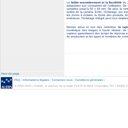
Le
faible encombrement et la flexibilité
du Z
adaptation aux contraintes de l’utilisation. De
variables jusqu’à 50 x 46 mm. De plus, la net
arrière de la caméra. Enfin, l’éclairage, qui es
les zones à éclairer, la forme des produits, le
extérieure, l’éclairage intégré peut tout simple
Dernier atout et non des moindres,
la rap
numérique des images à haute vitesse, de l
capteur garantissent des temps de réponse e
de production et les types et nombres de contrô
Haut de page
|
FAQ
|
Informations légales
|
Contactez nous
|
Conditions générales
|
| © 2000-2025 | AUDIN - 8 avenue de la malle 51370 St Brice Courcelles Tél: +33(0)3 