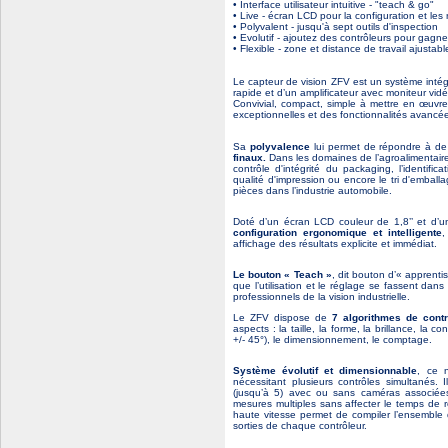
• Interface utilisateur intuitive - "teach & go"
• Live - écran LCD pour la configuration et les 
• Polyvalent - jusqu'à sept outils d'inspection
• Evolutif - ajoutez des contrôleurs pour gagne
• Flexible - zone et distance de travail ajustabl
Le capteur de vision ZFV est un système inté
rapide et d’un amplificateur avec moniteur vidé
Convivial, compact, simple à mettre en œuvre 
exceptionnelles et des fonctionnalités avancé
Sa
polyvalence
lui permet de répondre à de
finaux.
Dans les domaines de l’agroalimentair
contrôle d'intégrité du packaging, l’identific
qualité d'impression ou encore le tri d'embal
pièces dans l’industrie automobile.
Doté d’un écran LCD couleur de 1,8’’ et d’une
configuration ergonomique et intelligente
,
affichage des résultats explicite et immédiat.
Le bouton « Teach »
, dit bouton d’« apprent
que l’utilisation et le réglage se fassent dan
professionnels de la vision industrielle.
Le ZFV dispose de
7 algorithmes de contr
aspects : la taille, la forme, la brillance, la 
+/- 45°), le dimensionnement, le comptage.
Système évolutif et dimensionnable
, ce 
nécessitant plusieurs contrôles simultanés. I
(jusqu’à 5) avec ou sans caméras associées
mesures multiples sans affecter le temps de
haute vitesse permet de compiler l’ensemble d
sorties de chaque contrôleur.