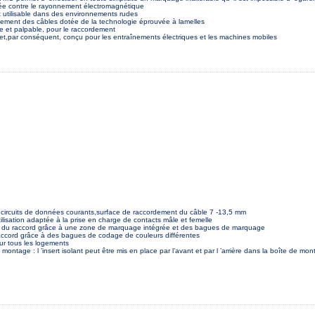
grée contre le rayonnement électromagnétique
et utilisable dans des environnements rudes
ement des câbles dotée de la technologie éprouvée à lamelles
ble et palpable, pour le raccordement
s et,par conséquent, conçu pour les entraînements électriques et les machines mobiles
 circuits de données courants,surface de raccordement du câble 7 -13,5 mm
ilisation adaptée à la prise en charge de contacts mâle et femelle
e du raccord grâce à une zone de marquage intégrée et des bagues de marquage
accord grâce à des bagues de codage de couleurs différentes
ur tous les logements
u montage : l ’insert isolant peut être mis en place par l’avant et par l ’arrière dans la boîte de mo