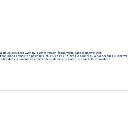
ecteurs circulaires Zylin R2.5 est la version économique dans la gamme Zylin.
 son grand nombre de pôles 8+1, 9, 12, 16 et 17 à sertir, à souder ou à souder sur c.i., il perm
 outils, des instruments de commande et de mesure ainsi que dans l'electro-médical.