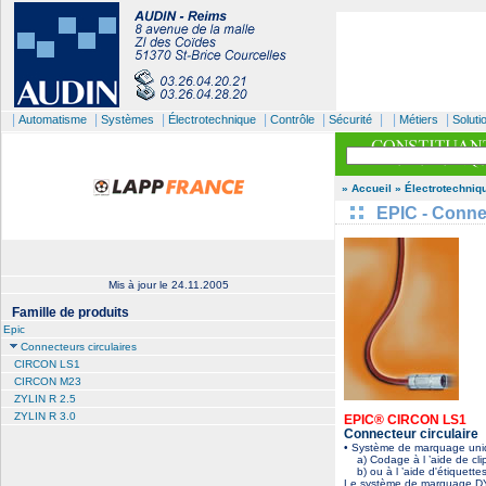
|
|
|
|
|
| |
|
Automatisme
Systèmes
Électrotechnique
Contrôle
Sécurité
Métiers
Soluti
» Accueil
» Électrotechniq
EPIC - Connec
Mis à jour le
24.11.2005
Famille de produits
Epic
Connecteurs circulaires
CIRCON LS1
CIRCON M23
ZYLIN R 2.5
ZYLIN R 3.0
EPIC® CIRCON LS1
Connecteur circulaire
• Système de marquage uniq
a) Codage à l ’aide de cli
b) ou à l ’aide d'étiquette
Le système de marquage DYMO