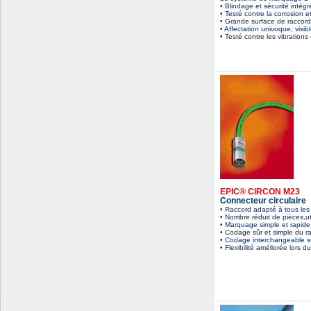
• Blindage et sécurité inté
• Testé contre la corrosion 
• Grande surface de raccord
• Affectation univoque, visi
• Testé contre les vibration
EPIC® CIRCON M23
Connecteur circulaire
• Raccord adapté à tous les
• Nombre réduit de pièces,ut
• Marquage simple et rapid
• Codage sûr et simple du r
• Codage interchangeable s
• Flexibilité améliorée lors d