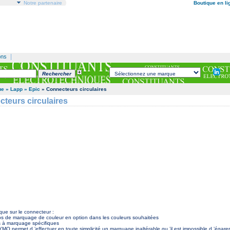
Notre partenaire
Boutique en li
|
ons
ue
» Lapp
» Epic
» Connecteurs circulaires
teurs circulaires
ue sur le connecteur :
ps de marquage de couleur en option dans les couleurs souhaitées
s à marquage spécifiques
 permet d ’effectuer en toute simplicité un marquage inaltérable qu ’il est impossible d ’égarer