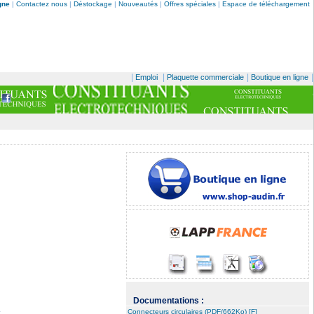
gne
|
Contactez nous
|
Déstockage
|
Nouveautés
|
Offres spéciales
|
Espace de téléchargement
|
|
|
|
Emploi
Plaquette commerciale
Boutique en ligne
Documentations :
Connecteurs circulaires (PDF/662Ko) [F]
.