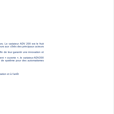
. Le variateur ADV 200 est le fruit
urs aux côtés des principaux acteurs
n de leur garantir une innovation et
ent « ouverte », le variateur ADV200
ure de système pour des automatismes
tion et à l’arrêt