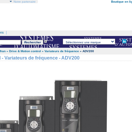
Notre partenaire
Boutique en li
|
ons
fran
» Drive & Motion control
» Variateurs de fréquence
» ADV200
- Variateurs de fréquence - ADV200