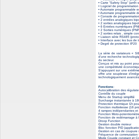
• Carte “Safety Stop” (arrêt
• Logiciel de programmation 
• Automate programmable e
• Automate programmable de
• Console de programmatio
• 2 entrées analogiques bipo
• 2 sorties analogiques bipol
• 6 Entrées numériques (PN
• 2 Sorties numériques (PN
• 2 sorties relais , simple co
• Liaison série RS485 (pro
• Interface avec les bus de 
• Degré de protection IP20
La série de variateurs « S
d’une recherche technologiq
du secteur.
Conçus et mis au point pour
une compétitivité économiqu
S’appuyant sur une extrême 
offre une souplesse d’intég
technologiquement avancés
Fonctions:
Autocalibration des régulateu
Contrôle du couple
Menu de Startup simplifié
Surcharge instantanée à 1
Protection thermique I2t pou
Fonction multivitesse (16 p
4 rampes indépendantes et 
Fonction Moto-potentiomètr
Fonction de redémarrage à 
Droop Function
Gestion double moteur
Bloc fonction PID (applicati
Gestion en cas de coupure su
Fréquence de commutation v
Mode Couple constant et Co