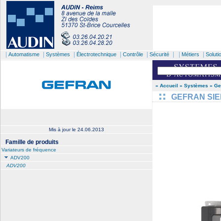
|
|
|
|
|
| |
|
Automatisme
Systèmes
Électrotechnique
Contrôle
Sécurité
Métiers
Soluti
» Accueil
» Systèmes
» Ge
GEFRAN SIEI 
Mis à jour le
24.06.2013
Famille de produits
Variateurs de fréquence
ADV200
ADV200