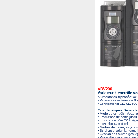
ADV200
Variateur à contrôle ve
• Alimentation triphasée
• Puissances moteurs de 0,
• Certifications: CE. UL, cUL
Caractéristiques Générale
• Mode de contrôle: Vectorie
• Fréquence de sortie jusqu
• Inductance côté CC intégr
• Filtre réseau intégré
• Module de freinage dynami
• Surcharge selon la norme 
• Gestion des surcharges lé
• Possibilité d’intégrer jusqu’