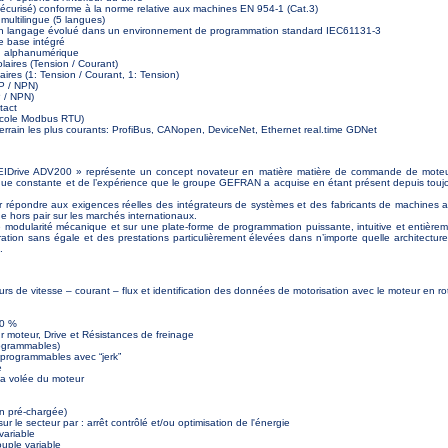
 sécurisé) conforme à la norme relative aux machines EN 954-1 (Cat.3)
multilingue (5 langues)
n langage évolué dans un environnement de programmation standard IEC61131-3
 base intégré
n alphanumérique
laires (Tension / Courant)
aires (1: Tension / Courant, 1: Tension)
P / NPN)
P / NPN)
ntact
tocole Modbus RTU)
terrain les plus courants: ProfiBus, CANopen, DeviceNet, Ethernet real.time GDNet
IEIDrive ADV200 » représente un concept novateur en matière matière de commande de moteurs
ue constante et de l’expérience que le groupe GEFRAN a acquise en étant présent depuis toujo
 répondre aux exigences réelles des intégrateurs de systèmes et des fabricants de machines afi
e hors pair sur les marchés internationaux.
modularité mécanique et sur une plate-forme de programmation puissante, intuitive et entièrem
ration sans égale et des prestations particulièrement élevées dans n’importe quelle architect
.
rs de vitesse – courant – flux et identification des données de motorisation avec le moteur en rota
80 %
r moteur, Drive et Résistances de freinage
rogrammables)
programmables avec “jerk”
e
la volée du moteur
on pré-chargée)
r le secteur par : arrêt contrôlé et/ou optimisation de l'énergie
ariable
uple variable