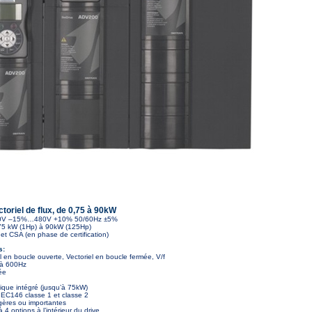
ctoriel de flux, de 0,75 à 90kW
: 400V –15%…480V +10% 50/60Hz ±5%
75 kW (1Hp) à 90kW (125Hp)
 et CSA (en phase de certification)
s:
l en boucle ouverte, Vectoriel en boucle fermée, V/f
’à 600Hz
ée
que intégré (jusqu’à 75kW)
IEC146 classe 1 et classe 2
gères ou importantes
à 4 options à l’intérieur du drive