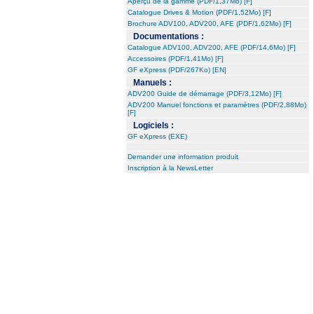
Aperçu de la gamme (PDF/1,37Mo) [F]
Catalogue Drives & Motion (PDF/1,52Mo) [F]
Brochure ADV100, ADV200, AFE (PDF/1,62Mo) [F]
Documentations :
Catalogue ADV100, ADV200, AFE (PDF/14,6Mo) [F]
Accessoires (PDF/1,41Mo) [F]
GF eXpress (PDF/267Ko) [EN]
Manuels :
ADV200 Guide de démarrage (PDF/3,12Mo) [F]
ADV200 Manuel fonctions et paramètres (PDF/2,88Mo)
[F]
Logiciels :
GF eXpress (EXE)
Demander une information produit
Inscription à la NewsLetter