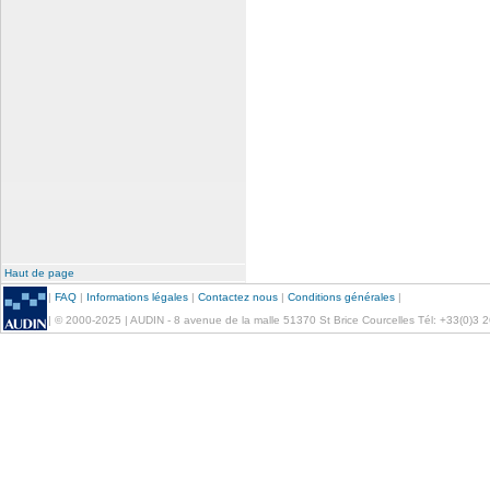
Haut de page
|
FAQ
|
Informations légales
|
Contactez nous
|
Conditions générales
|
| © 2000-2025 | AUDIN - 8 avenue de la malle 51370 St Brice Courcelles Tél: +33(0)3 