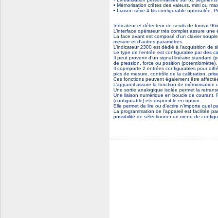
• Mémorisation crêtes des valeurs, mini ou max
• Liaison série 4 fils configurable optoiso
Indicateur et détecteur de seuils de format 9
L’interface opérateur très complet assure une 
La face avant est composé d’un clavier souple à
mesure et d’autres paramètres.
L’indicateur 2300 est dédié à l’acquisition de 
Le type de l’entrée est configurable par des cav
Il peut provenir d’un signal linéaire standard (p
de pression, force ou position (potentiomètre).
Il copmporte 2 entrées configurables pour diff
pics de mesure, contrôle de la calibration, pr
Ces fonctions peuvent également être affectée
L’appareil assure la fonction de mémorisation 
Une sortie analogique isolée permet la retrans
Une liaison numérique en boucle de courant
(configurable) ets disponible en option.
Elle permet de lire ou d’ecrire n’importe quel p
La programmation de l’appareil est facilitée p
possibilité de sélectionner un menu de configur