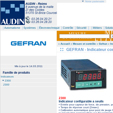
Notre partenaire
|
|
|
|
|
| |
|
Automatisme
Systèmes
Électrotechnique
Contrôle
Sécurité
Métiers
Soluti
» Accueil
» Mesure et contrôle
» Gefran
» In
GEFRAN - Indicateur conf
Mis à jour le
14.03.2011
Famille de produits
Indicateurs
2300
2300
2300
Indicateur configurable a seuils
• Entrée pour capteur de force, de pression, 
• Temps de réponse court (2msec)
• Calibration automatique pour pont de jauge 6 
• Linéarisation personnalisée sur 32 segments