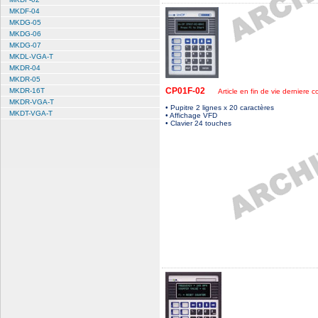
MKDF-04
MKDG-05
MKDG-06
MKDG-07
MKDL-VGA-T
MKDR-04
MKDR-05
CP01F-02
MKDR-16T
Article en fin de vie derniere
MKDR-VGA-T
• Pupitre 2 lignes x 20 caractères
MKDT-VGA-T
• Affichage VFD
• Clavier 24 touches