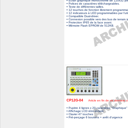
• Ecran graphique monochrome de 120x32 pix
• Polices de caractères téléchargeables.
• Texte de différentes tailles.
• 12 touches de fonction librement programma
• 12 indicateurs à LED programmables par l'util
• Compatible Dual-driver.
• Connexion possible vers des bus de terrain i
• Protection IP65 de la face avant.
• Mémoire Flash EPROM de 512KB.
CP12G-04
Article en fin de vie derniere c
• Pupitre 4 lignes x 20 caractères "Graphique"
• Affichage LCD rétro-éclairé
• Clavier 47 touches
• Pré-perçage 6 boutons + arrêt d'urgence