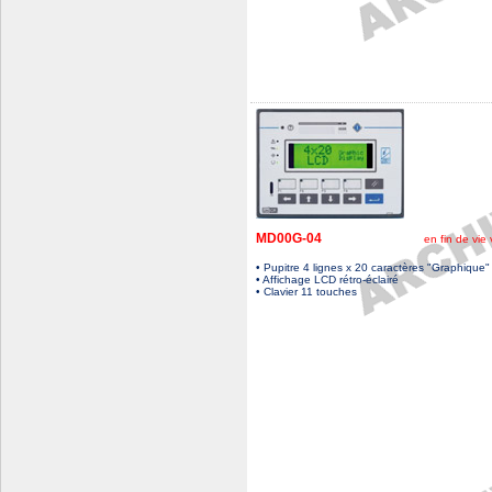
MD00G-04
en fin de vie voir 
• Pupitre 4 lignes x 20 caractères "Graphique"
• Affichage LCD rétro-éclairé
• Clavier 11 touches