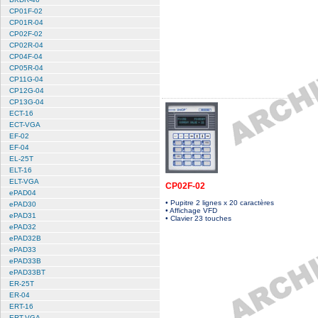
CP01F-02
CP01R-04
CP02F-02
CP02R-04
CP04F-04
CP05R-04
CP11G-04
CP12G-04
CP13G-04
ECT-16
ECT-VGA
EF-02
EF-04
EL-25T
ELT-16
ELT-VGA
CP02F-02
ePAD04
• Pupitre 2 lignes x 20 caractères
ePAD30
• Affichage VFD
ePAD31
• Clavier 23 touches
ePAD32
ePAD32B
ePAD33
ePAD33B
ePAD33BT
ER-25T
ER-04
ERT-16
ERT-VGA