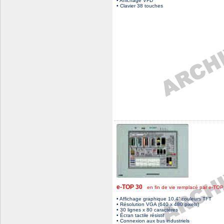
• Affichage VFD
• Clavier 38 touches
e-TOP 30
en fin de vie remplacé par e-TOP
• Affichage graphique 10.4” couleurs TFT
• Résolution VGA (640 x 480 pixels)
• 30 lignes x 80 caractères
• Écran tactile résistif
• Connexion aux bus industriels