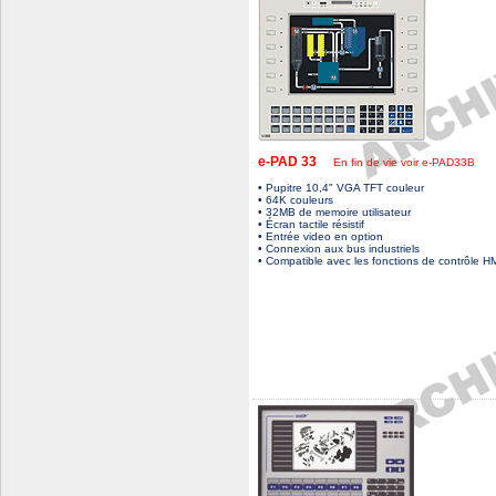
e-PAD 33
En fin de vie voir e-PAD33B
• Pupitre 10,4" VGA TFT couleur
• 64K couleurs
• 32MB de memoire utilisateur
• Écran tactile résistif
• Entrée video en option
• Connexion aux bus industriels
• Compatible avec les fonctions de contrôle H