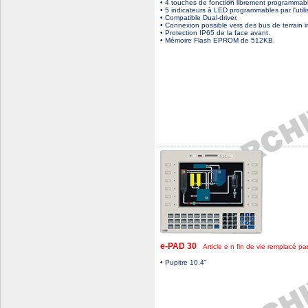
• 4 touches de fonction librement programmab
• 5 indicateurs à LED programmables par l'utili
• Compatible Dual-driver.
• Connexion possible vers des bus de terrain i
• Protection IP65 de la face avant.
• Mémoire Flash EPROM de 512KB.
e-PAD 30
Article e n fin de vie remplacé p
• Pupitre 10,4"