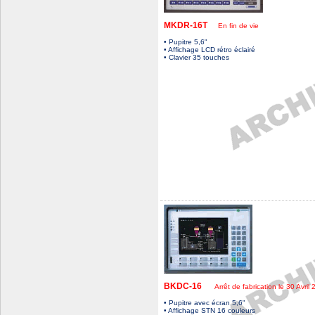
MKDR-16T
En fin de vie
• Pupitre 5,6"
• Affichage LCD rétro éclairé
• Clavier 35 touches
BKDC-16
Arrêt de fabrication le 30 Avril
• Pupitre avec écran 5,6"
• Affichage STN 16 couleurs