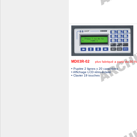
MD03R-02
plus fabriqué a partir du 30 A
• Pupitre 2 lignes x 20 caractères
• Affichage LCD rétro-éclairé
• Clavier 19 touches