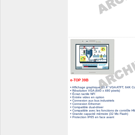
e-TOP 39B
• Affichage graphique 10.4” VGA ATFT, 64K C
• Résolution VGA (640 x 480 pixels)
• Écran tactile NFI
• Entrée video en option
• Connexion aux bus industriels
• Connexion Ethernet
• Compatible dual-driver
• Compatible avec les fonctions de contrôle HM
• Grande capacité mémoire (32 Mo Flash)
• Protection IP65 en face avant