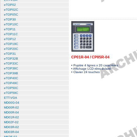
eTOP02
eTOP02C
eTOP05C
eTOP30
eTOP10C
eTOP11
eTOP11C
eTOP12
eTOP19C
eTOP20C
eTOP31
CP01R-04 / CP05R-04
eTOP32B
eTOP33C
• Pupitre 4 lignes x 20 caractères
eTOP38C
• Affichage LCD rétro-éclairé
• Clavier 24 touches
eTOP39B
eTOP40C
eTOP49C
eTOP50C
eTOP59C
ETT-VGA
MD00G-04
MD00R-02
MD00R-04
MD01R-02
MD02F-02
MD03R-02
MD03R-04
MKDF-02