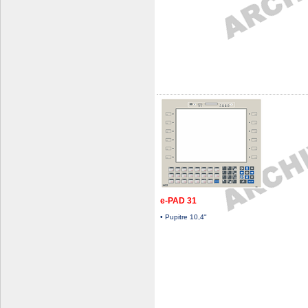
e-PAD 31
• Pupitre 10,4"