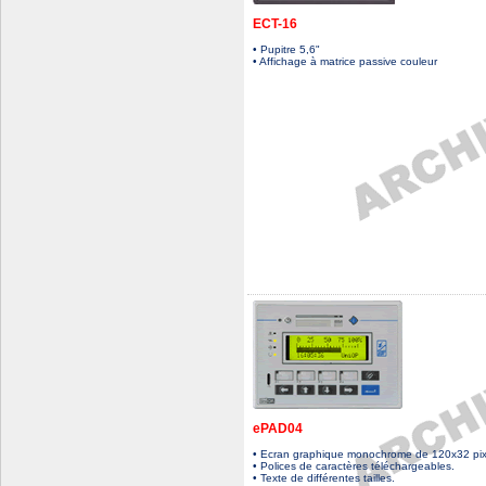
ECT-16
• Pupitre 5,6"
• Affichage à matrice passive couleur
ePAD04
• Ecran graphique monochrome de 120x32 pix
• Polices de caractères téléchargeables.
• Texte de différentes tailles.