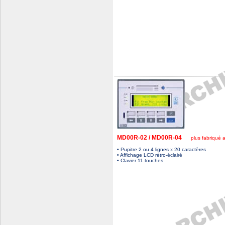
MD00R-02 / MD00R-04
plus fabriqué a
• Pupitre 2 ou 4 lignes x 20 caractères
• Affichage LCD rétro-éclairé
• Clavier 11 touches