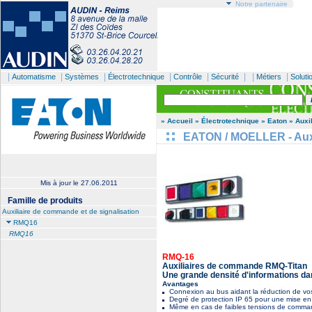
Notre partenaire
|
|
|
|
|
| |
|
Automatisme
Systèmes
Électrotechnique
Contrôle
Sécurité
Métiers
Soluti
» Accueil
» Électrotechnique
» Eaton
» Auxi
EATON / MOELLER - Auxi
Mis à jour le
27.06.2011
Famille de produits
Auxiliaire de commande et de signalisation
RMQ16
RMQ16
RMQ-16
Auxiliaires de commande RMQ-Titan
Une grande densité d'informations da
Avantages
Connexion au bus aidant la réduction de vos
Degré de protection IP 65 pour une mise en 
Même en cas de faibles tensions de command