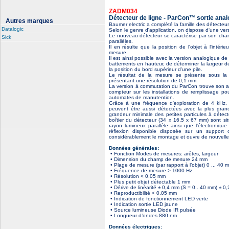
ZADM034
Détecteur de ligne - ParCon™ sortie anal
Autres marques
Baumer electric a complété la famille des détecteu
Datalogic
Selon le genre d'application, on dispose d'une ver
Le nouveau détecteur se caractérise par son ch
Sick
parallèles.
Il en résulte que la position de l'objet à l'inté
mesure.
Il est ainsi possible avec la version analogique d
battements en hauteur, de déterminer la largeur 
la position du bord supérieur d'une pile.
Le résultat de la mesure se présente sous la f
présentant une résolution de 0,1 mm.
La version à commutation du ParCon trouve son a
compteur sur les installations de remplissage po
automates de manutention.
Grâce à une fréquence d'exploration de 4 kHz, 
peuvent être aussi détectées avec la plus grand
grandeur minimale des petites particules à détect
boîtier du détecteur (34 x 16,5 x 67 mm) sont situ
rayon lumineux parallèle ainsi que l'électronique 
réflexion disponible disposée sur un support o
considérablement le montage et ouvre de nouvelle
Données générales:
• Fonction Modes de mesures: arêtes, largeur
• Dimension du champ de mesure 24 mm
• Plage de mesure (par rapport à l’objet) 0 ... 40 
• Fréquence de mesure > 1000 Hz
• Résolution < 0,05 mm
• Plus petit objet détectable 1 mm
• Dérive de linéarité ± 0,4 mm (S = 0...40 mm) ± 0
• Reproductibilité < 0,05 mm
• Indication de fonctionnement LED verte
• Indication sortie LED jaune
• Source lumineuse Diode IR pulsée
• Longueur d’ondes 880 nm
Données électriques: