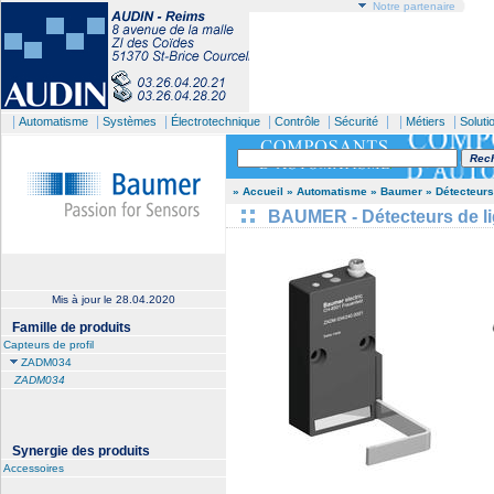
Notre partenaire
|
|
|
|
|
| |
|
Automatisme
Systèmes
Électrotechnique
Contrôle
Sécurité
Métiers
Soluti
» Accueil
» Automatisme
» Baumer
» Détecteur
BAUMER - Détecteurs de l
Mis à jour le
28.04.2020
Famille de produits
Capteurs de profil
ZADM034
ZADM034
Synergie des produits
Accessoires