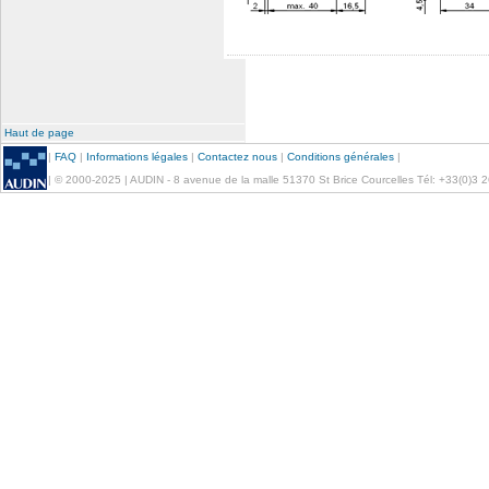
Haut de page
|
FAQ
|
Informations légales
|
Contactez nous
|
Conditions générales
|
| © 2000-2025 | AUDIN - 8 avenue de la malle 51370 St Brice Courcelles Tél: +33(0)3 