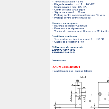
• Temps d’activation < 1 ms
• Plage de tension +Vs 12 ... 28 VDC
• Consommation max. 120 mA
• Circuit de sortie analogique
• Signal de sortie 4 ... 20 mA
• Protégé contre inversion polarité oui, Vs vers
• Protégé contre courts-circuits oui
Données mécaniques:
• Matériau du boîtier Aluminium
• Face avant (optique) verre
• Version de raccordement Connecteur M8 4-pôle
Conditions ambiantes:
• Température de fonctionnement 0 ... +55 °C
• Classe de protection IP 67
Références de commande:
ZADM 034I240.0001
ZADM 034I240.0021
Dimensions:
ZADM 034I240.0001
Parallélépipédique, optique laterale