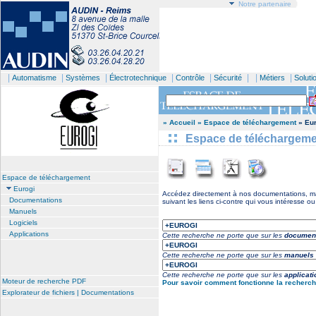
Notre partenaire
|
|
|
|
|
| |
|
Automatisme
Systèmes
Électrotechnique
Contrôle
Sécurité
Métiers
Soluti
» Accueil
» Espace de téléchargement
» Eur
Espace de téléchargem
Espace de téléchargement
Eurogi
Accédez directement à nos documentations, man
Documentations
suivant les liens ci-contre qui vous intéresse o
Manuels
Logiciels
Applications
Cette recherche ne porte que sur les
document
Cette recherche ne porte que sur les
manuels
Cette recherche ne porte que sur les
applicat
Moteur de recherche PDF
Pour savoir comment fonctionne la recherche
Explorateur de fichiers | Documentations