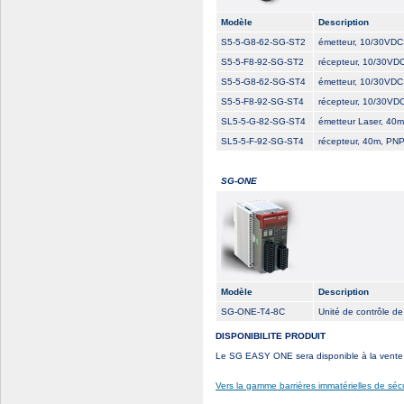
Modèle
Description
S5-5-G8-62-SG-ST2
émetteur, 10/30VDC
S5-5-F8-92-SG-ST2
récepteur, 10/30VDC
S5-5-G8-62-SG-ST4
émetteur, 10/30VDC
S5-5-F8-92-SG-ST4
récepteur, 10/30VDC
SL5-5-G-82-SG-ST4
émetteur Laser, 40m
SL5-5-F-92-SG-ST4
récepteur, 40m, PNP,
SG-ONE
Modèle
Description
SG-ONE-T4-8C
Unité de contrôle de
DISPONIBILITE PRODUIT
Le SG EASY ONE sera disponible à la vente 
Vers la gamme barrières immatérielles de 