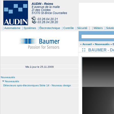
|
|
|
|
|
| |
|
Automatisme
Systèmes
Électrotechnique
Contrôle
Sécurité
Métiers
Soluti
» Accueil
» Nouveautés
» D
BAUMER - Dét
Mis à jour le
25.11.2009
Nouveautés
Nouveautés
Détecteurs opto-électroniques Série 14 - Nouveau design