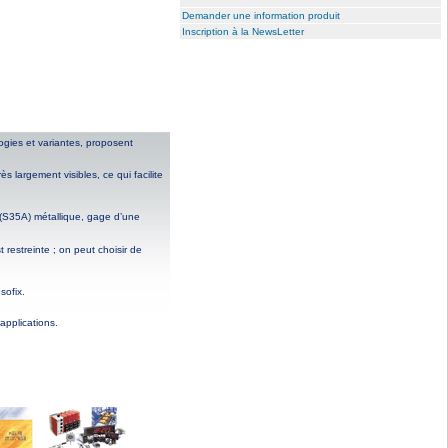
Demander une information produit
Inscription à la NewsLetter
ogies et variantes, proposent
 largement visibles, ce qui facilite
 (S35A) métallique, gage d’une
restreinte ; on peut choisir de
sofix.
pplications.