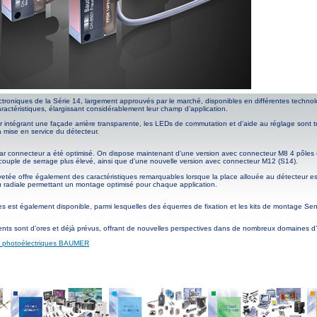
troniques de la Série 14, largement approuvés par le marché, disponibles en différentes technol
ractéristiques, élargissant considérablement leur champ d’application.
intégrant une façade arrière transparente, les LEDs de commutation et d’aide au réglage sont très
a mise en service du détecteur.
par connecteur a été optimisé. On dispose maintenant d’une version avec connecteur M8 4 pôles
couple de serrage plus élevé, ainsi que d’une nouvelle version avec connecteur M12 (S14).
vetée offre également des caractéristiques remarquables lorsque la place allouée au détecteur est 
 ou radiale permettant un montage optimisé pour chaque application.
es est également disponible, parmi lesquelles des équerres de fixation et les kits de montage Sen
s sont d’ores et déjà prévus, offrant de nouvelles perspectives dans de nombreux domaines d’a
es photoélectriques BAUMER