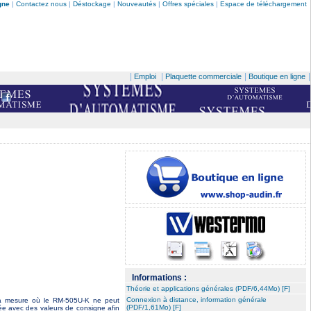
gne
|
Contactez nous
|
Déstockage
|
Nouveautés
|
Offres spéciales
|
Espace de téléchargement
|
|
|
|
Emploi
Plaquette commerciale
Boutique en ligne
Informations :
Théorie et applications générales (PDF/6,44Mo) [F]
Connexion à distance, information générale
 la mesure où le RM-505U-K ne peut
(PDF/1,61Mo) [F]
rée avec des valeurs de consigne afin