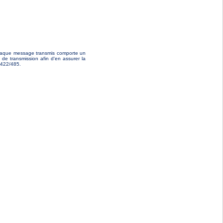
Chaque message transmis comporte un
 de transmission afin d'en assurer la
S-422/485.