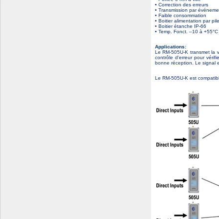
• Correction des erreurs
• Transmission par événeme
• Faible consommation
• Boitier alimentation par pi
• Boitier étanche IP-66
• Temp. Fonct. –10 à +55°C
Applications:
Le RM-505U-K transmet la v
contrôle d'erreur pour véri
bonne réception. Le signal e
Le RM-505U-K est compatib