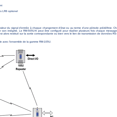
nt
les LR6 optionel
aleur du signal d'entrée à chaque changement d'état ou au terme d'une période prédéfinie. 
fier son intégrité. Le RM-505U-K peut être configuré pour répéter plusieurs fois chaque message
st alors restitué sur la sortie correspondante ou bien vers le lien de transmission de données R
le avec l'ensemble de la gamme RM-105U.