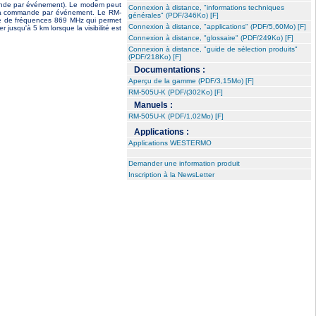
mande par événement). Le modem peut
Connexion à distance, "informations techniques
on à commande par événement. Le RM-
générales" (PDF/346Ko) [F]
age de fréquences 869 MHz qui permet
Connexion à distance, "applications" (PDF/5,60Mo) [F]
jusqu'à 5 km lorsque la visibilité est
Connexion à distance, "glossaire" (PDF/249Ko) [F]
Connexion à distance, "guide de sélection produits"
(PDF/218Ko) [F]
Documentations :
Aperçu de la gamme (PDF/3,15Mo) [F]
RM-505U-K (PDF/(302Ko) [F]
Manuels :
RM-505U-K (PDF/1,02Mo) [F]
Applications :
Applications WESTERMO
Demander une information produit
Inscription à la NewsLetter