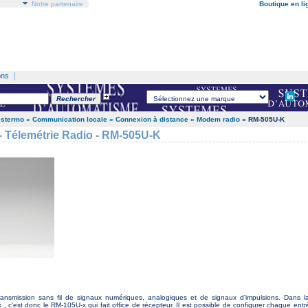
Notre partenaire
Boutique en li
|
ons
estermo
» Communication locale
» Connexion à distance
» Modem radio
» RM-505U-K
Télemétrie Radio - RM-505U-K
ansmission sans fil de signaux numériques, analogiques et de signaux d'impulsions. Dans
, c'est donc le RM-105U-x qui fait office de récepteur. Il est possible de configurer chaque ent