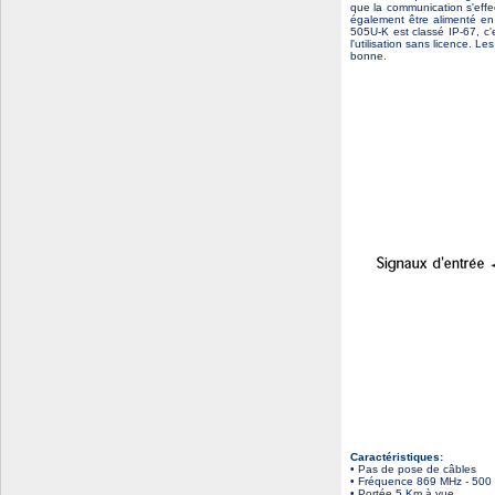
que la communication s'eff
également être alimenté en
505U-K est classé IP-67, c'
l'utilisation sans licence. 
bonne.
Caractéristiques:
• Pas de pose de câbles
• Fréquence 869 MHz - 50
• Portée 5 Km à vue