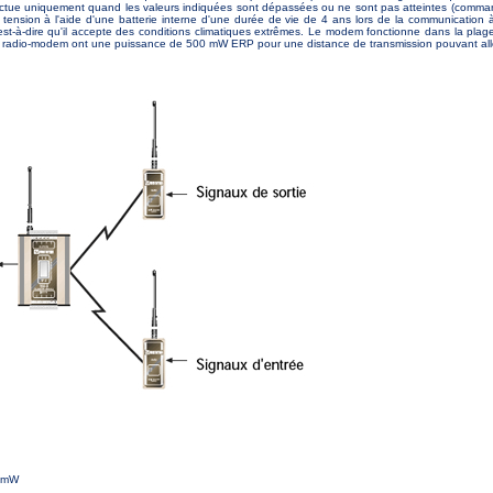
ectue uniquement quand les valeurs indiquées sont dépassées ou ne sont pas atteintes (com
 tension à l'aide d'une batterie interne d'une durée de vie de 4 ans lors de la communicati
est-à-dire qu'il accepte des conditions climatiques extrêmes. Le modem fonctionne dans la pl
Les radio-modem ont une puissance de 500 mW ERP pour une distance de transmission pouvant aller 
0 mW