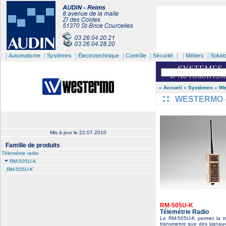
|
|
|
|
|
| |
|
Automatisme
Systèmes
Électrotechnique
Contrôle
Sécurité
Métiers
Soluti
» Accueil
» Systèmes
» W
WESTERMO - 
Mis à jour le
22.07.2010
Famille de produits
Télemétrie radio
RM-505U-K
RM-505U-K
RM-505U-K
Télemétrie Radio
Le RM-505U-K permet la tr
transmettre que des signaux 