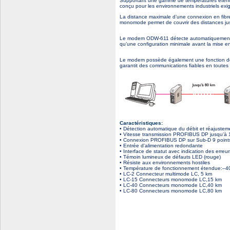
Supportant une gamme de températures étendue
conçu pour les environnements industriels exigea
La distance maximale d’une connexion en fibre
monomode permet de couvrir des distances ju
Le modem ODW-611 détecte automatiquement 
qu’une configuration minimale avant la mise en
Le modem possède également une fonction de r
garantit des communications fiables en toutes
Caractéristiques:
• Détection automatique du débit et réajustem
• Vitesse transmission PROFIBUS DP jusqu’à 1
• Connexion PROFIBUS DP sur Sub-D 9 point
• Entrée d'alimentation redondante
• Interface de statut avec indication des erreur
• Témoin lumineux de défauts LED (rouge)
• Résiste aux environnements hostiles
• Température de fonctionnement étendue:–4
• LC-2 Connecteur multimode LC, 5 km
• LC-15 Connecteurs monomode LC,15 km
• LC-40 Connecteurs monomode LC,40 km
• LC-80 Connecteurs monomode LC,80 km