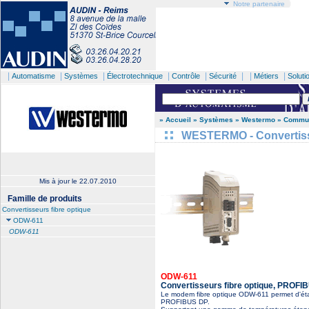
Notre partenaire
|
|
|
|
|
| |
|
Automatisme
Systèmes
Électrotechnique
Contrôle
Sécurité
Métiers
Soluti
» Accueil
» Systèmes
» Westermo
» Commun
WESTERMO - Convertisse
Mis à jour le
22.07.2010
Famille de produits
Convertisseurs fibre optique
ODW-611
ODW-611
ODW-611
Convertisseurs fibre optique, PROFIB
Le modem fibre optique ODW-611 permet d'établ
PROFIBUS DP.