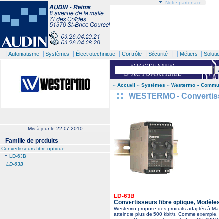
Notre partenaire
|
|
|
|
|
| |
|
Automatisme
Systèmes
Électrotechnique
Contrôle
Sécurité
Métiers
Soluti
» Accueil
» Systèmes
» Westermo
» Commun
WESTERMO - Convertisse
Mis à jour le
22.07.2010
Famille de produits
Convertisseurs fibre optique
LD-63B
LD-63B
LD-63B
Convertisseurs fibre optique, Modèl
Westermo propose des produits adaptés à Man
atteindre plus de 500 kbit/s. Comme exemple, 