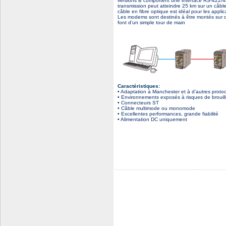
versions B comportent une interface RS-422/48
transmission peut atteindre 25 km sur un câbl
câble en fibre optique est idéal pour les appl
Les modems sont destinés à être montés sur de
font d’un simple tour de main
Caractéristiques:
• Adaptation à Manchester et à d’autres pro
• Environnements exposés à risques de brouil
• Connecteurs ST
• Câble multimode ou monomode
• Excellentes performances, grande fiabilité
• Alimentation DC uniquement