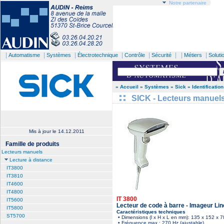
Notre partenaire
|
|
|
|
|
| |
|
Automatisme
Systèmes
Électrotechnique
Contrôle
Sécurité
Métiers
Soluti
» Accueil
» Systèmes
» Sick
» Identification
SICK - Lecteurs manuels
Mis à jour le
14.12.2011
Famille de produits
Lecteurs manuels
Lecture à distance
IT3800
IT3810
IT4600
IT4800
IT 3800
IT5600
Lecteur de code à barre - Imageur Lin
IT5800
Caractéristiques techniques
ST5700
• Dimensions (l x H x L en mm): 135 x 152 x 7
• Fréquence max.: 270 Hz (ajustable)