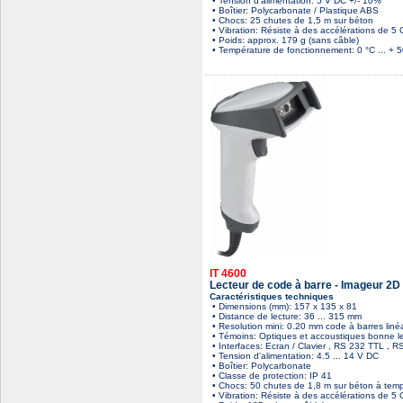
• Tension d'alimentation: 5 V DC +/- 10%
• Boîtier: Polycarbonate / Plastique ABS
• Chocs: 25 chutes de 1,5 m sur béton
• Vibration: Résiste à des accélérations de 5
• Poids: approx. 179 g (sans câble)
• Température de fonctionnement: 0 °C ... + 5
IT 4600
Lecteur de code à barre - Imageur 2D 
Caractéristiques techniques
• Dimensions (mm): 157 x 135 x 81
• Distance de lecture: 36 ... 315 mm
• Resolution mini: 0.20 mm code à barres liné
• Témoins: Optiques et accoustiques bonne l
• Interfaces: Ecran / Clavier , RS 232 TTL , 
• Tension d'alimentation: 4.5 ... 14 V DC
• Boîtier: Polycarbonate
• Classe de protection: IP 41
• Chocs: 50 chutes de 1,8 m sur béton à tem
• Vibration: Résiste à des accélérations de 5