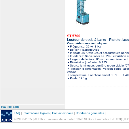
ST 5700
Lecteur de code à barre - Pistolet las
Caractéristiques techniques
• Fréquence: 36 +/- 3 Hz
• Boîtier: Plastique ABS
• Indicateurs: Optiques et accoustiques bonne
• Interfaces: Sortie laser, RS 232, émulation c
• Largeur de lecture: 85 mm à une distance 
• Résolution (mm) mini: 0,125
• Source lumineuse: Lumière rouge visible (670
• Tension d'alimentation: Version sortie la
version
• Temperature: Fonctionnement : 0 °C ... + 40 
• Poids: 196 g
Haut de page
|
FAQ
|
Informations légales
|
Contactez nous
|
Conditions générales
|
| © 2000-2025 | AUDIN - 8 avenue de la malle 51370 St Brice Courcelles Tél: +33(0)3 