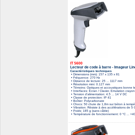
IT 5600
Lecteur de code à barre - Imageur Li
Caractéristiques techniques
• Dimensions (mm): 157 x 135 x 81
• Fréquence: 270 Hz
• Distance de lecture: 25 ... 1117 mm
• Résolution mini: 0.127 mm
• Témoins: Optiques et accoustiques bonne l
• Interfaces: Ecran / Clavier, Emulation cray
• Tension d'alimentation: 4.5 ... 14 V DC
• Classe de protection: IP 41
• Boîtier: Polycarbonate
• Chocs: 50 chute de 1,8m sur béton à tempé
• Vibration: Résiste à des accélérations de 
• Poids: 185 g (sans câble)
• Température de fonctionnement: 0 °C ... +40