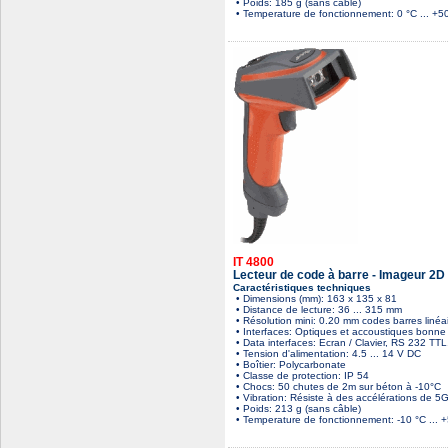
• Poids: 185 g (sans câble)
• Temperature de fonctionnement: 0 °C ... +5
IT 4800
Lecteur de code à barre - Imageur 2D 
Caractéristiques techniques
• Dimensions (mm): 163 x 135 x 81
• Distance de lecture: 36 ... 315 mm
• Résolution mini: 0.20 mm codes barres liné
• Interfaces: Optiques et accoustiques bonne 
• Data interfaces: Ecran / Clavier, RS 232 TT
• Tension d'alimentation: 4.5 ... 14 V DC
• Boîtier: Polycarbonate
• Classe de protection: IP 54
• Chocs: 50 chutes de 2m sur béton à -10°C
• Vibration: Résiste à des accélérations de 
• Poids: 213 g (sans câble)
• Temperature de fonctionnement: -10 °C ... 