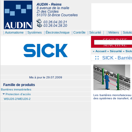
|
|
|
|
|
| |
|
Automatisme
Systèmes
Électrotechnique
Contrôle
Sécurité
Métiers
Soluti
» Accueil
» Sécurité
» Sick
SICK - Barriè
Mis à jour le
29.07.2009
Famille de produits
Barrières immatérielles
Protection d'accès
Les barrières monofaisceau 
des systèmes de transfert, d
WSU26-2/WEU26-2