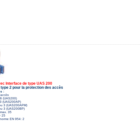
c Interface de type UAS 200
 type 2 pour la protection des accès
s :
d'accès
 6 (UAS200)
u 3 (UAS200AP)
2 ou 3 (UAS200APM)
 ou 3 (UAS200BP)
 max. 35
= 25
n norme EN 954: 2