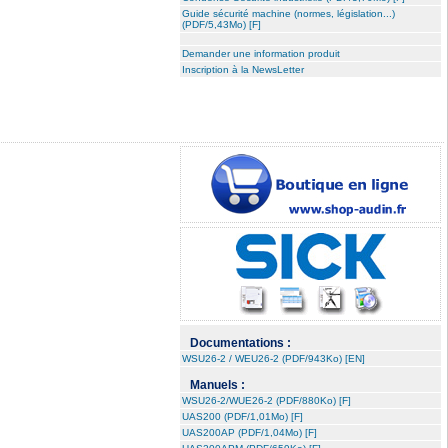
Guide sécurité machine (normes, législation...)
(PDF/5,43Mo) [F]
Demander une information produit
Inscription à la NewsLetter
Documentations :
WSU26-2 / WEU26-2 (PDF/943Ko) [EN]
Manuels :
WSU26-2/WUE26-2 (PDF/880Ko) [F]
UAS200 (PDF/1,01Mo) [F]
UAS200AP (PDF/1,04Mo) [F]