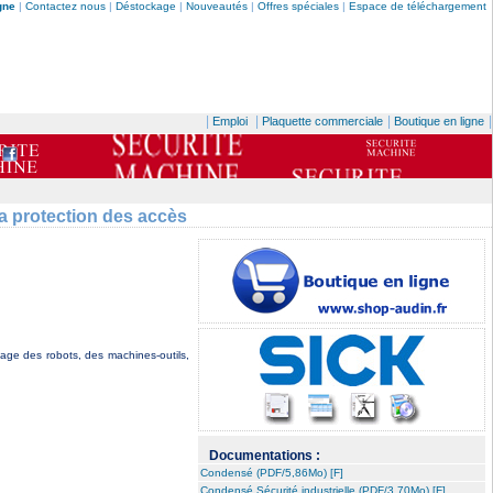
gne
|
Contactez nous
|
Déstockage
|
Nouveautés
|
Offres spéciales
|
Espace de téléchargement
|
|
|
|
Emploi
Plaquette commerciale
Boutique en ligne
la protection des accès
age des robots, des machines-outils,
Documentations :
Condensé (PDF/5,86Mo) [F]
Condensé Sécurité industrielle (PDF/3,70Mo) [F]