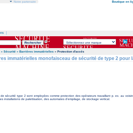
Notre partenaire
Boutique en li
|
ons
» Sécurité
» Barrières immatérielles
» Protection d'accés
res immatérielles monofaisceau de sécurité de type 2 pour 
de sécurité type 2 sont employées comme protection des opérateurs travaillant p. ex. au voisin
es installations de palettisation, des automates d'empilage, de stockage vertical.