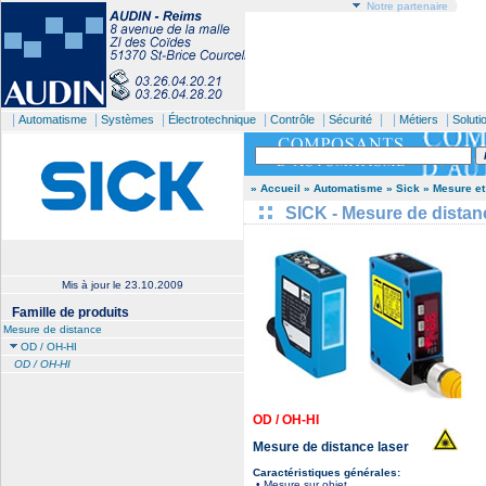
Notre partenaire
|
|
|
|
|
| |
|
Automatisme
Systèmes
Électrotechnique
Contrôle
Sécurité
Métiers
Soluti
» Accueil
» Automatisme
» Sick
» Mesure et
SICK - Mesure de distan
Mis à jour le
23.10.2009
Famille de produits
Mesure de distance
OD / OH-HI
OD / OH-HI
OD / OH-HI
Mesure de distance
laser
Caractéristiques générales:
• Mesure sur objet