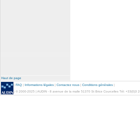
Haut de page
|
FAQ
|
Informations légales
|
Contactez nous
|
Conditions générales
|
| © 2000-2025 | AUDIN - 8 avenue de la malle 51370 St Brice Courcelles Tél: +33(0)3 