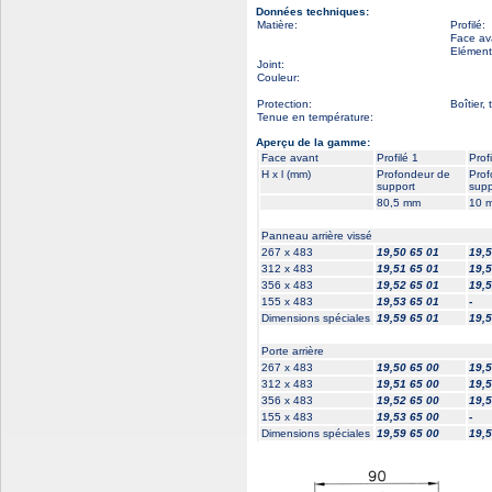
Données techniques:
Matière:
Profilé:
Face av
Elément
Joint:
Couleur:
Protection:
Boîtier,
Tenue en température:
Aperçu de la gamme:
Face avant
Profilé 1
Prof
H x l (mm)
Profondeur de
Prof
support
supp
80,5 mm
10 
Panneau arrière vissé
267 x 483
19,50 65 01
19,5
312 x 483
19,51 65 01
19,5
356 x 483
19,52 65 01
19,5
155 x 483
19,53 65 01
-
Dimensions spéciales
19,59 65 01
19,5
Porte arrière
267 x 483
19,50 65 00
19,5
312 x 483
19,51 65 00
19,5
356 x 483
19,52 65 00
19,5
155 x 483
19,53 65 00
-
Dimensions spéciales
19,59 65 00
19,5