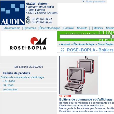
Notre partenaire
|
|
|
|
|
| |
|
Automatisme
Systèmes
Électrotechnique
Contrôle
Sécurité
Métiers
Soluti
» Accueil
» Électrotechnique
» Rose+Bopla
ROSE+BOPLA - Boîtiers 
Mis à jour le
20.09.2006
Famille de produits
Boîtiers de commande et d'affichage
SL 2000
SL 2000
Accessoires
SL 2000
Boîtiers de commande et d'affichage
Boîtiers pour le montage de composants de c
Dimensions et profondeur modifiables.
Montage de la face avant par l'avant ou l'arriè
Possibilité de monter des accessoires sur tous 