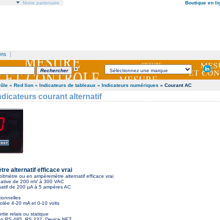
Notre partenaire
Boutique en li
|
ons
rôle
» Red lion
» Indicateurs de tableaux
» Indicateurs numériques
» Courant AC
dicateurs courant alternatif
e alternatif efficace vrai
ltmètre ou en ampèremètre alternatif efficace vrai
rnative de 200 mV à 300 VAC
rnatif de 200 µA à 5 ampères AC
ionnelles
lée 4-20 mA et 0-10 volts
tie relais ou statique
n RS 485, RS 232, Device NET