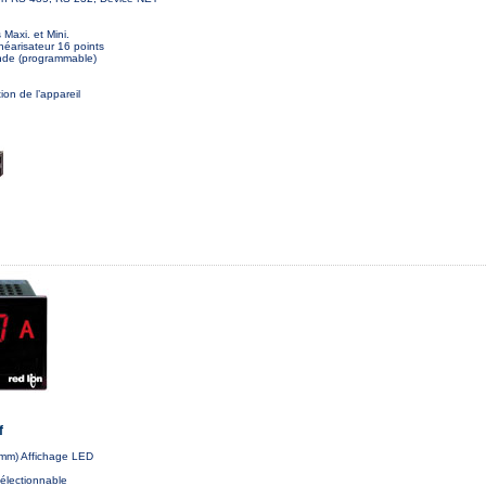
axi. et Mini.
néarisateur 16 points
de (programmable)
ion de l’appareil
f
 mm) Affichage LED
sélectionnable