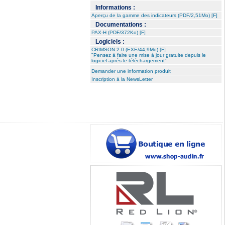
Informations :
Aperçu de la gamme des indicateurs (PDF/2,51Mo) [F]
Documentations :
PAX-H (PDF/372Ko) [F]
Logiciels :
CRIMSON 2.0 (EXE/44,9Mo) [F]
"Pensez à faire une mise à jour gratuite depuis le
logiciel aprés le téléchargement"
Demander une information produit
Inscription à la NewsLetter