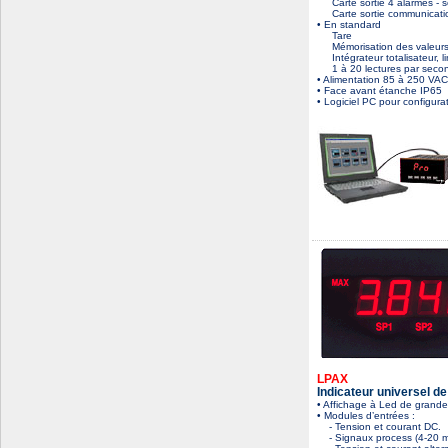
Carte sortie 4 alarmes - so
Carte sortie communic
• En standard
Tare
Mémorisation des valeurs 
Intégrateur totalisateur, li
1 à 20 lectures par seco
• Alimentation 85 à 250 VAC
• Face avant étanche IP65
• Logiciel PC pour configurat
LPAX
Indicateur universel de
• Affichage à Led de grandes
• Modules d’entrées :
- Tension et courant DC.
- Signaux process (4-20 mA