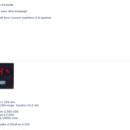
 d'échelle
e avec rétro-éclairage
ble pour courant supérieur à la gamme.
mm x 104 mm
, LED rouge, hauteur 14,2 mm
mV à 300 VDC
µA à 2 ADC
à 10000 ohm
solée 4-20mA et 0-10V