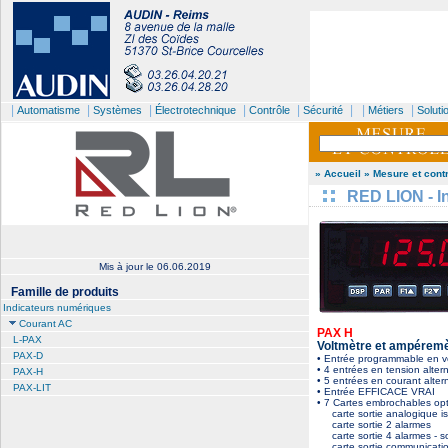
|
|
|
|
|
| |
|
Automatisme
Systèmes
Électrotechnique
Contrôle
Sécurité
Métiers
Soluti
» Accueil
» Mesure et cont
RED LION - In
Mis à jour le
06.06.2019
Famille de produits
Indicateurs numériques
Courant AC
PAX H
L-PAX
Voltmètre et ampéremètr
PAX-D
• Entrée programmable en vo
• 4 entrées en tension alte
PAX-H
• 5 entrées en courant alte
PAX-LIT
• Entrée EFFICACE VRAI
• 7 Cartes embrochables opt
carte sortie analogique iso
carte sortie 2 alarmes
carte sortie 4 alarmes - sor
carte sortie communicatio