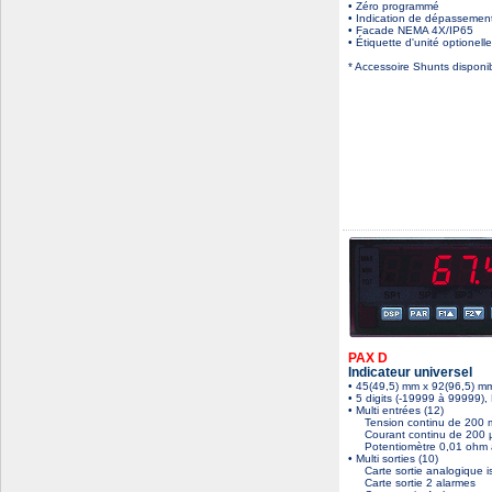
• Zéro programmé
• Indication de dépassement
• Facade NEMA 4X/IP65
• Étiquette d'unité optionell
* Accessoire Shunts disponi
PAX D
Indicateur universel
• 45(49,5) mm x 92(96,5) 
• 5 digits (-19999 à 99999)
• Multi entrées (12)
Tension continu de 200 
Courant continu de 200 
Potentiomètre 0,01 ohm 
• Multi sorties (10)
Carte sortie analogique i
Carte sortie 2 alarmes