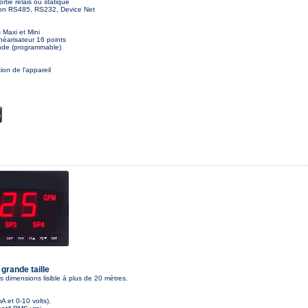
rtie relais ou statique
ation RS485, RS232, Device Net
Maxi et Mini
néarisateur 16 points
nde (programmable)
ion de l'appareil
 grande taille
 dimensions lisible à plus de 20 mètres.
 et 0-10 volts).