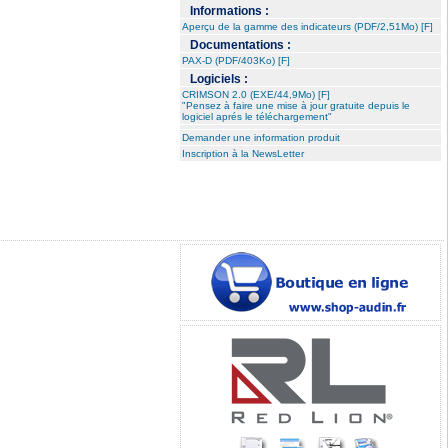
Informations :
Aperçu de la gamme des indicateurs (PDF/2,51Mo) [F]
Documentations :
PAX-D (PDF/403Ko) [F]
Logiciels :
CRIMSON 2.0 (EXE/44,9Mo) [F]
"Pensez à faire une mise à jour gratuite depuis le
logiciel aprés le téléchargement"
Demander une information produit
Inscription à la NewsLetter