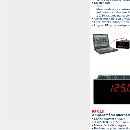
• En standard
Tare
Mémorisation des valeurs M
Intégrateur totalisateur, li
1 à 20 lectures par secon
• Alimentation 85 à 250 VAC
• Face avant étanche IP 65
• Logiciel PC pour configurat
PAX LIT
Ampéremètre alternati
• Entrée courant 5A AC *
• 3 1/2-DIGITS, 0.56" (14.2
• Mise à l'echelle intégrée
• Position du point décimal 