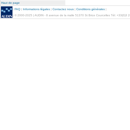
Haut de page
|
FAQ
|
Informations légales
|
Contactez nous
|
Conditions générales
|
| © 2000-2025 | AUDIN - 8 avenue de la malle 51370 St Brice Courcelles Tél: +33(0)3 