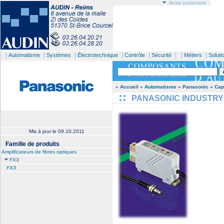
Notre partenaire
|
|
|
|
|
| |
|
Automatisme
Systèmes
Électrotechnique
Contrôle
Sécurité
Métiers
Soluti
» Accueil
» Automatisme
» Panasonic
» Cap
PANASONIC INDUSTRY - A
Mis à jour le
09.10.2011
Famille de produits
Amplificateurs de fibres optiques
FX3
FX3