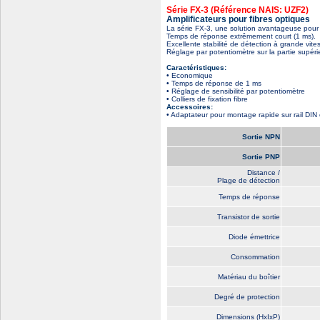
Série FX-3 (Référence NAIS: UZF2)
Amplificateurs pour fibres optiques
La série FX-3, une solution avantageuse pour 
Temps de réponse extrêmement court (1 ms).
Excellente stabilité de détection à grande vite
Réglage par potentiomètre sur la partie supérie
Caractéristiques:
• Economique
• Temps de réponse de 1 ms
• Réglage de sensibilité par potentiomètre
• Colliers de fixation fibre
Accessoires:
• Adaptateur pour montage rapide sur rail DIN 
Sortie NPN
Sortie PNP
Distance /
Plage de détection
Temps de réponse
Transistor de sortie
Diode émettrice
Consommation
Matériau du boîtier
Degré de protection
Dimensions (HxIxP)