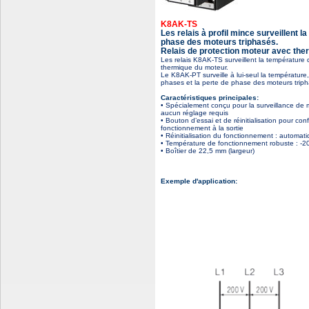
K8AK-TS
Les relais à profil mince surveillent 
phase des moteurs triphasés.
Relais de protection moteur avec the
Les relais K8AK-TS surveillent la température 
thermique du moteur.
Le K8AK-PT surveille à lui-seul la température
phases et la perte de phase des moteurs triphas
Caractéristiques principales:
• Spécialement conçu pour la surveillance de m
aucun réglage requis
• Bouton d’essai et de réinitialisation pour conf
fonctionnement à la sortie
• Réinitialisation du fonctionnement : automa
• Température de fonctionnement robuste : -2
• Boîtier de 22,5 mm (largeur)
Exemple d'application: