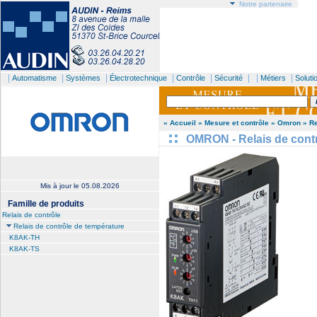
Notre partenaire
|
|
|
|
|
| |
|
Automatisme
Systèmes
Électrotechnique
Contrôle
Sécurité
Métiers
Soluti
» Accueil
» Mesure et contrôle
» Omron
» Re
OMRON - Relais de cont
Mis à jour le
05.08.2026
Famille de produits
Relais de contrôle
Relais de contrôle de température
K8AK-TH
K8AK-TS