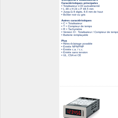
Caractéristiques principales
• Totalisateur LCD autoalimenté
• L 48 x H 24 x P 48.5 mm
• Jusqu’à 8 digits, 8.6 mm de haut
• Boîtier noir ou gris
Autres caractéristiques
• C = Totalisateur
• T = Compteur de temps
• R = Tachymètre
• Version CI : Totalisateur / Compteur de temp
• Batterie remplaçable
Plus
• Rétro-éclairage possible
• Entrée NPN/PNP
• Entrée c.a. / c.c.
• Entrée sans tension
• UL, CSA et CE