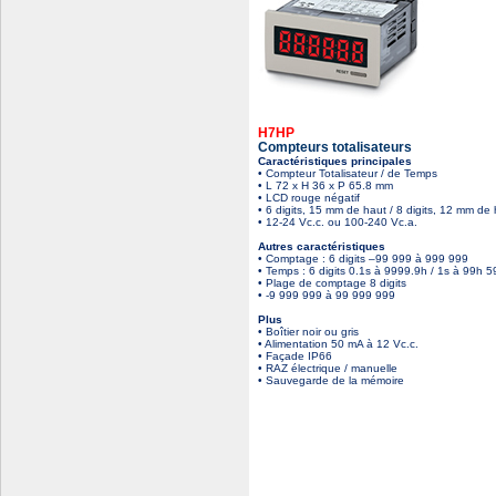
H7HP
Compteurs totalisateurs
Caractéristiques principales
• Compteur Totalisateur / de Temps
• L 72 x H 36 x P 65.8 mm
• LCD rouge négatif
• 6 digits, 15 mm de haut / 8 digits, 12 mm de
• 12-24 Vc.c. ou 100-240 Vc.a.
Autres caractéristiques
• Comptage : 6 digits –99 999 à 999 999
• Temps : 6 digits 0.1s à 9999.9h / 1s à 99h 
• Plage de comptage 8 digits
• -9 999 999 à 99 999 999
Plus
• Boîtier noir ou gris
• Alimentation 50 mA à 12 Vc.c.
• Façade IP66
• RAZ électrique / manuelle
• Sauvegarde de la mémoire