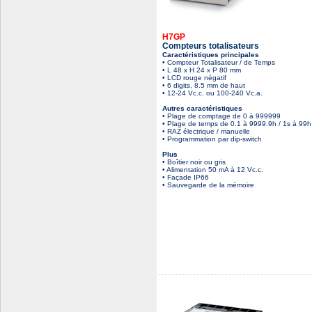
H7GP
Compteurs totalisateurs
Caractéristiques principales
• Compteur Totalisateur / de Temps
• L 48 x H 24 x P 80 mm
• LCD rouge négatif
• 6 digits, 8.5 mm de haut
• 12-24 Vc.c. ou 100-240 Vc.a.
Autres caractéristiques
• Plage de comptage de 0 à 999999
• Plage de temps de 0.1 à 9999.9h / 1s à 99
• RAZ électrique / manuelle
• Programmation par dip-switch
Plus
• Boîtier noir ou gris
• Alimentation 50 mA à 12 Vc.c.
• Façade IP66
• Sauvegarde de la mémoire