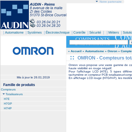
Notre partenaire
|
|
|
|
|
| |
|
Automatisme
Systèmes
Électrotechnique
Contrôle
Sécurité
Métiers
Soluti
» Accueil
» Automatisme
» Omron
» Compte
OMRON - Compteurs tota
Omron vous propose une vaste gamme de comp
haute visibilité en rouge négatif.
Pour l'affichage LCD (H7E), 5 types différe
tachymètre et compteur PCB totalisateur/comp
Mis à jour le
26.01.2019
En affichage LCD rouge (H7G/H-P), les modèle
Famille de produits
Compteurs
Totalisateurs
H7E
H7GP
H7HP