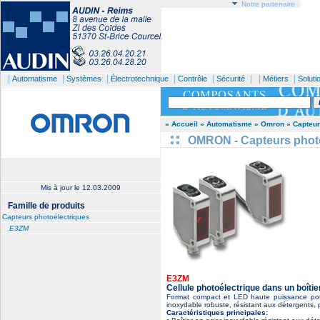
Notre partenaire
|
|
|
|
|
| |
|
Automatisme
Systèmes
Électrotechnique
Contrôle
Sécurité
Métiers
Soluti
» Accueil
» Automatisme
» Omron
» Capteur
OMRON - Capteurs photoé
Mis à jour le
12.03.2009
Famille de produits
Capteurs photoélectriques
E3ZM
E3ZM
Cellule photoélectrique dans un boîtie
Format compact et LED haute puissance pour 
inoxydable robuste, résistant aux détergents, 
Caractéristiques principales: