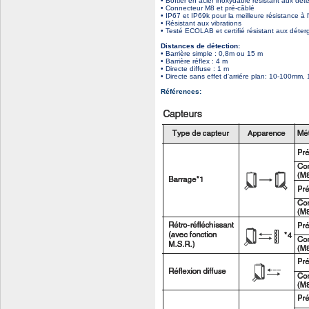
• Boîtier en acier inoxydable résistant aux dét
• Connecteur M8 et pré-câblé
• IP67 et IP69k pour la meilleure résistance à 
• Résistant aux vibrations
• Testé ECOLAB et certifié résistant aux déter
Distances de détection:
• Barrière simple : 0,8m ou 15 m
• Barrière réflex : 4 m
• Directe diffuse : 1 m
• Directe sans effet d'arriére plan: 10-100m
Références: