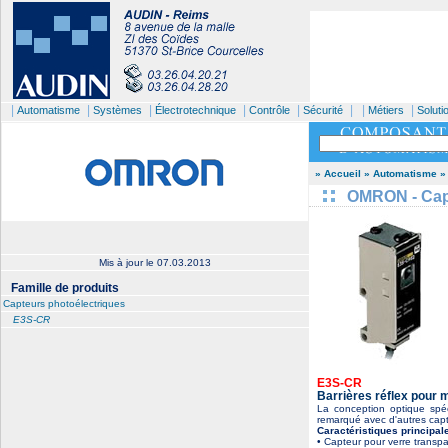
|
|
|
|
|
| |
|
Automatisme
Systèmes
Électrotechnique
Contrôle
Sécurité
Métiers
Soluti
» Accueil
» Automatisme
»
OMRON - Capt
Mis à jour le
07.03.2013
Famille de produits
Capteurs photoélectriques
E3S-CR
E3S-CR
Barrières réflex pour 
La conception optique spé
remarqué avec d'autres capt
Caractéristiques principal
• Capteur pour verre transp