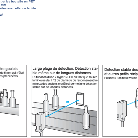
nt et les bouteille en PET
 5 mm
lles avec effet de lentille
blé