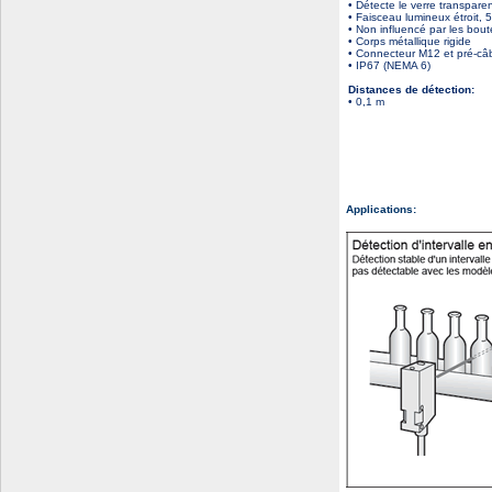
• Détecte le verre transpare
• Faisceau lumineux étroit,
• Non influencé par les boutei
• Corps métallique rigide
• Connecteur M12 et pré-câ
• IP67 (NEMA 6)
Distances de détection:
• 0,1 m
Applications: