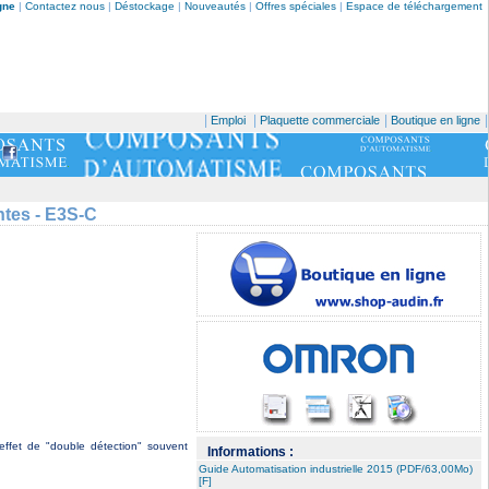
gne
|
Contactez nous
|
Déstockage
|
Nouveautés
|
Offres spéciales
|
Espace de téléchargement
|
|
|
|
Emploi
Plaquette commerciale
Boutique en ligne
ntes - E3S-C
effet de "double détection" souvent
Informations :
Guide Automatisation industrielle 2015 (PDF/63,00Mo)
[F]