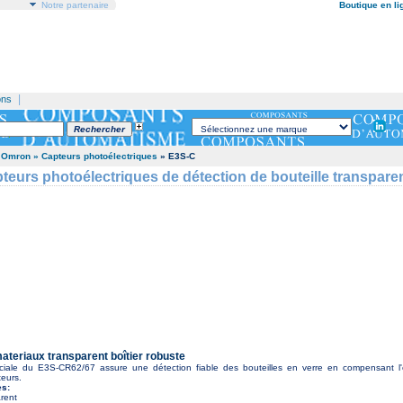
Notre partenaire
Boutique en li
|
ons
 Omron
» Capteurs photoélectriques
» E3S-C
eurs photoélectriques de détection de bouteille transpare
materiaux transparent boîtier robuste
ciale du E3S-CR62/67 assure une détection fiable des bouteilles en verre en compensant l'
eurs.
es:
arent