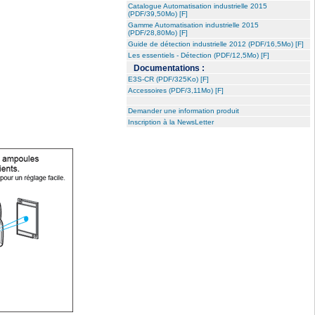
Catalogue Automatisation industrielle 2015
(PDF/39,50Mo) [F]
Gamme Automatisation industrielle 2015
(PDF/28,80Mo) [F]
Guide de détection industrielle 2012 (PDF/16,5Mo) [F]
Les essentiels - Détection (PDF/12,5Mo) [F]
Documentations :
E3S-CR (PDF/325Ko) [F]
Accessoires (PDF/3,11Mo) [F]
Demander une information produit
Inscription à la NewsLetter