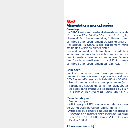
S8VS
Alimentations monophasées
Avantages:
La S8VS est une famille d’alimentations à 
Vc.c. et de 15 à 30 W à 5 Vc.c. et 12 Vc.c., é
clavier. Grâce à cette fonction, l’utilisateur p
contrôle du fonctionnement de l’alimentation.
Par ailleurs, la S8VS a été entièrement minia
moitié des versions précédentes.
Sur certains modèles, la fonction de contrôle i
le courant de crête fourni et les heures de fon
Les 3 premiers paramètres permettent d’évaluer
Les fonctions auxiliaires de la S8VS permet
contrôle de fonctionnement sur panneau.
Bénéfices:
La S8VS contribue à une haute productivité e
unique. Quand un arrêt de production est crit
S8VS avec afficheur est idéale (60 à 480 W à 
• Fournit une indication de remplacement (mo
• Indique les valeurs de sortie : tension, coura
• Modèles sans afficheur disponibles de 15 à
• UL Class 2 (15-60W) et UL Class I div.2 (15
Caractéristiques:
• Format compact
• Affichage par LED pour le statut de la tensi
de vie, et des heures de fonctionnement
• Affichage du nombre d’heures de fonctionnem
• Prévisions de maintenance indiquant approxi
• Listée UL, cUL, UL508, Sortie VDE, CE, cla
• 15 W à 480 W
Références (extrait):