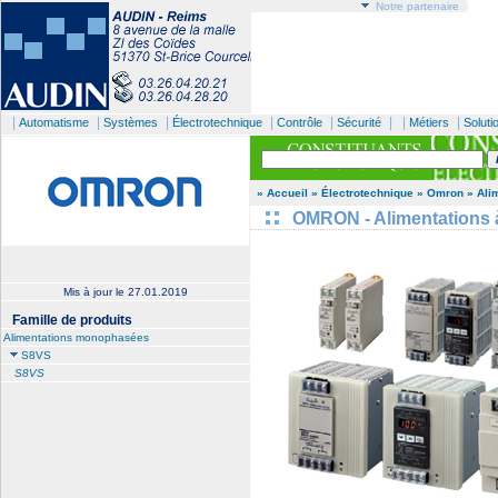
Notre partenaire
|
|
|
|
|
| |
|
Automatisme
Systèmes
Électrotechnique
Contrôle
Sécurité
Métiers
Soluti
» Accueil
» Électrotechnique
» Omron
» Ali
OMRON - Alimentations
Mis à jour le
27.01.2019
Famille de produits
Alimentations monophasées
S8VS
S8VS