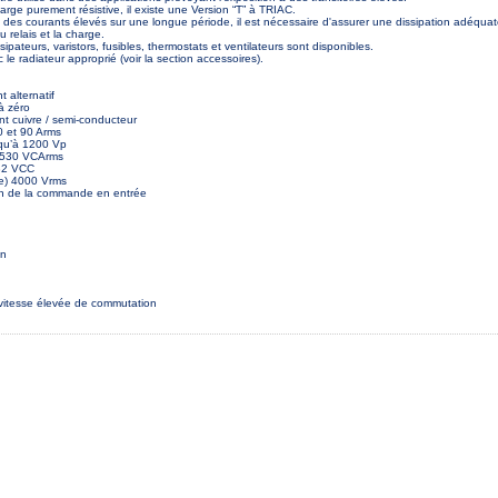
arge purement résistive, il existe une Version “T” à TRIAC.
 des courants élevés sur une longue période, il est nécessaire d'assurer une dissipation adéqua
 relais et la charge.
ipateurs, varistors, fusibles, thermostats et ventilateurs sont disponibles.
ec le radiateur approprié (voir la section accessoires).
t alternatif
à zéro
t cuivre / semi-conducteur
0 et 90 Arms
squ’à 1200 Vp
à 530 VCArms
.32 VCC
tie) 4000 Vrms
ion de la commande en entrée
on
à vitesse élevée de commutation