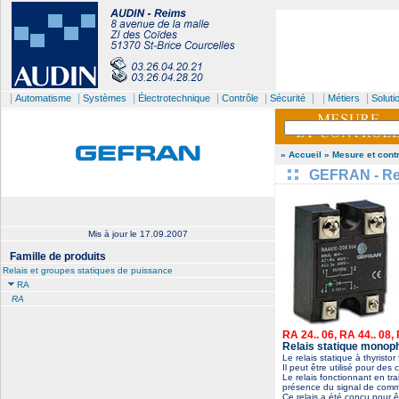
|
|
|
|
|
| |
|
Automatisme
Systèmes
Électrotechnique
Contrôle
Sécurité
Métiers
Soluti
» Accueil
» Mesure et cont
GEFRAN - Rel
Mis à jour le
17.09.2007
Famille de produits
Relais et groupes statiques de puissance
RA
RA
RA 24.. 06, RA 44.. 08,
Relais statique monop
Le relais statique à thyristo
Il peut être utilisé pour des 
Le relais fonctionnant en tr
présence du signal de comma
Ce relais a été conçu pour êt