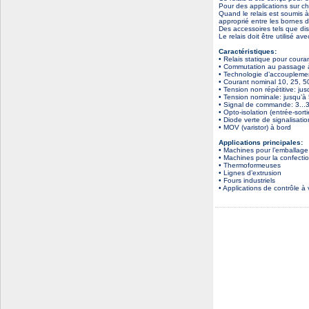
Pour des applications sur ch
Quand le relais est soumis à
approprié entre les bornes du
Des accessoires tels que diss
Le relais doit être utilisé av
Caractéristiques:
• Relais statique pour couran
• Commutation au passage 
• Technologie d’accouplemen
• Courant nominal 10, 25, 5
• Tension non répétitive: ju
• Tension nominale: jusqu’
• Signal de commande: 3..
• Opto-isolation (entrée-sor
• Diode verte de signalisat
• MOV (varistor) à bord
Applications principales:
• Machines pour l’emballage
• Machines pour la confecti
• Thermoformeuses
• Lignes d’extrusion
• Fours industriels
• Applications de contrôle 