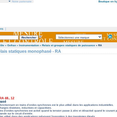
Notre partenaire
Boutique en li
|
ons
rôle
» Gefran
» Instrumentation
» Relais et groupes statiques de puissance
» RA
ais statiques monophasé - RA
 RA 48.. 12
hasé
r fonctionnant en trains d’ondes synchrones est le plus utilisé dans les applications industrielles.
charges résistives, inductives et capacitives.
ains d’ondes synchrones est activé quand la tension passe à zéro et désactivé quand le courant p
nde sur le circuit d’entrée.
re utilisé dans des applications prévoyant l’exposition à des transitoires élevés.