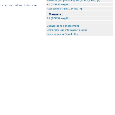
Relais et groupes statiques (PDF/1,85Mo) [F]
RA (PDF/83Ko) [F]
te et un raccordement électrique
Accessoires (PDF/1,24Mo) [F]
Manuels :
RA (PDF/99Ko) [F]
Espace de téléchargement
Demander une information produit
Inscription à la NewsLetter