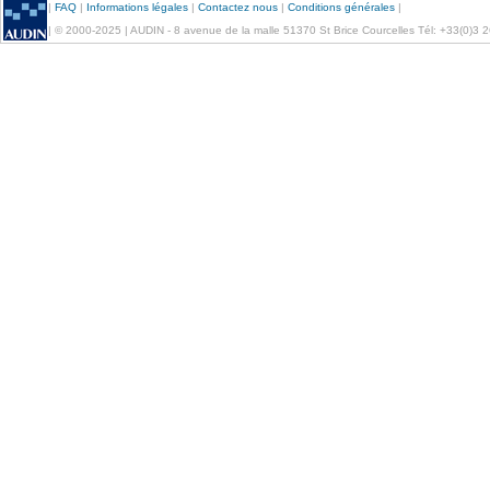
|
FAQ
|
Informations légales
|
Contactez nous
|
Conditions générales
|
| © 2000-2025 | AUDIN - 8 avenue de la malle 51370 St Brice Courcelles Tél: +33(0)3 