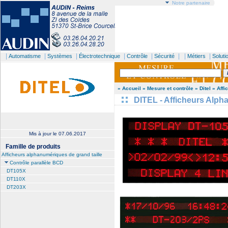
Notre partenaire
|
|
|
|
|
| |
|
Automatisme
Systèmes
Électrotechnique
Contrôle
Sécurité
Métiers
Soluti
» Accueil
» Mesure et contrôle
» Ditel
» Affi
DITEL - Afficheurs Alph
Mis à jour le
07.06.2017
Famille de produits
Afficheurs alphanumériques de grand taille
Contrôle parallèle BCD
DT105X
DT110X
DT203X