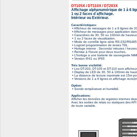
DT105X / DT110X / DT203X
Affichage alphanumérique de 1 à 6 lig
1 ou 2 faces d´affichage.
Intérieur ou Extérieur.
Caractéristiques:
• Afficheur de messages de 1 a 6 lignes de 20
• Afficheur de messages pour application dans
• Caractères de 30, 50 ou 100mm de hauteur
• 1 ou 2 faces de visualisation.
• Mode de contrôle ligne série RS-232/RS485
• Logiciel programmation de textes TDL.
• Horloge interne : Seconds/ minutes / heures 
• Remise à l’heure pour deux touches.
• L’horloge a une batterie de sauvegarde NiM
• Version IP41 ou IP65
Trés bonne visibilité:
• Les DT-203, DT-105 et DT-110 sont afficheur
• Display de LED de 30, 50 à 100mm de haute
• La distance de lecture maximale est 15m po
• Versions de 1 a 6 lignes et affichage recto
Option:
• Sonde température et humidité.
Applications:
Afficher les données de registres internes dep
Avec les sorties de relais ou statiques des A
de toute variable.