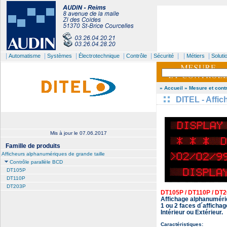
|
|
|
|
|
| |
|
Automatisme
Systèmes
Électrotechnique
Contrôle
Sécurité
Métiers
Soluti
» Accueil
» Mesure et cont
DITEL - Affi
Mis à jour le
07.06.2017
Famille de produits
Afficheurs alphanumériques de grande taille
Contrôle parallèle BCD
DT105P
DT110P
DT203P
DT105P / DT110P / DT
Affichage alphanumériq
1 ou 2 faces d´affichag
Intérieur ou Extérieur.
Caractéristiques: