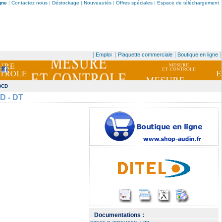
gne
|
Contactez nous
|
Déstockage
|
Nouveautés
|
Offres spéciales
|
Espace de téléchargement
|
|
|
|
Emploi
Plaquette commerciale
Boutique en ligne
 BCD
D - DT
Documentations :