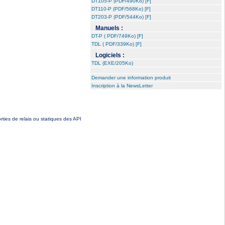
DT105-P (PDF/490Ko) [F]
DT110-P (PDF/568Ko) [F]
DT203-P (PDF/544Ko) [F]
Manuels :
DT-P ( PDF/749Ko) [F]
TDL ( PDF/339Ko) [F]
Logiciels :
TDL (EXE/205Ko)
Demander une information produit
Inscription à la NewsLetter
rties de relais ou statiques des API