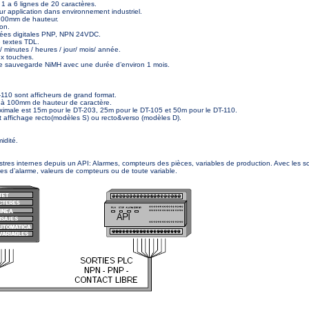
1 a 6 lignes de 20 caractères.
r application dans environnement industriel.
100mm de hauteur.
ion.
rées digitales PNP, NPN 24VDC.
 textes TDL.
 minutes / heures / jour/ mois/ année.
ux touches.
de sauvegarde NiMH avec une durée d’environ 1 mois.
110 sont afficheurs de grand format.
 à 100mm de hauteur de caractère.
ximale est 15m pour le DT-203, 25m pour le DT-105 et 50m pour le DT-110.
et affichage recto(modèles S) ou recto&verso (modèles D).
idité.
stres internes depuis un API: Alarmes, compteurs des pièces, variables de production. Avec les so
 d’alarme, valeurs de compteurs ou de toute variable.