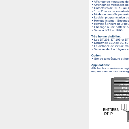
• Afficheur de messages de 
• Afficheur de messages pou
• Caractères de 30, 50 ou 
• 1 ou 2 faces de visualisat
• Mode de contrôle par ent
• Logiciel programmation de
• Horloge interne : Seconds/
• Remise à l’heure pour de
• L’horloge a une batterie 
• Version IP41 ou IP65
Trés bonne visibilité:
• Les DT-203, DT-105 et DT-
• Display de LED de 30, 50
• La distance de lecture ma
• Versions de 1 a 6 lignes 
Option:
• Sonde température et hum
Applications:
Afficher les données de regi
on peut donner des messages