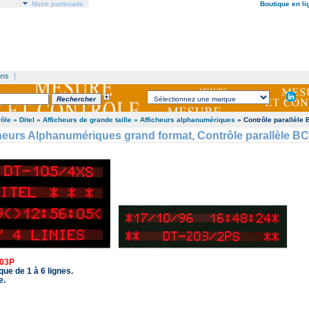
Notre partenaire
Boutique en li
|
ons
rôle
» Ditel
» Afficheurs de grande taille
» Afficheurs alphanumériques
» Contrôle parallèle
cheurs Alphanumériques grand format, Contrôle parallèle BC
203P
ue de 1 à 6 lignes.
e.