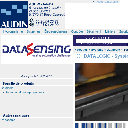
Notre partenaire
|
|
|
|
|
| |
|
Automatisme
Systèmes
Électrotechnique
Contrôle
Sécurité
Métiers
Soluti
» Accueil
» Système
» Datalogic
» Sys
DATALOGIC - Systèm
Mis à jour le
15.02.2014
Famille de produits
Datalogic
Systèmes de marquage laser
-
Autres marques
Panasonic