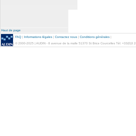
Haut de page
|
FAQ
|
Informations légales
|
Contactez nous
|
Conditions générales
|
| © 2000-2025 | AUDIN - 8 avenue de la malle 51370 St Brice Courcelles Tél: +33(0)3 