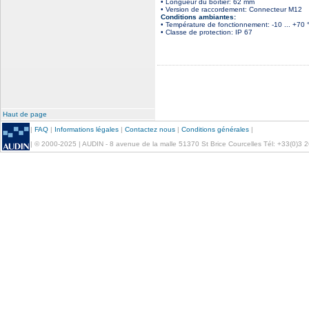
• Longueur du boîtier: 62 mm
• Version de raccordement: Connecteur M12
Conditions ambiantes:
• Température de fonctionnement: -10 ... +70 
• Classe de protection: IP 67
Haut de page
|
FAQ
|
Informations légales
|
Contactez nous
|
Conditions générales
|
| © 2000-2025 | AUDIN - 8 avenue de la malle 51370 St Brice Courcelles Tél: +33(0)3 