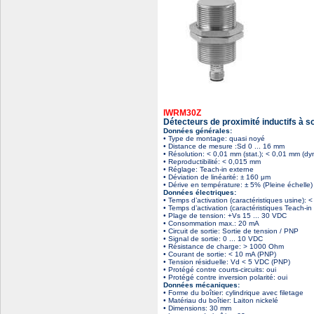
IWRM30Z
Détecteurs de proximité inductifs à s
Données générales:
• Type de montage: quasi noyé
• Distance de mesure :Sd 0 ... 16 mm
• Résolution: < 0,01 mm (stat.); < 0,01 mm (dy
• Reproductibilité: < 0,015 mm
• Réglage: Teach-in externe
• Déviation de linéarité: ± 160 μm
• Dérive en température: ± 5% (Pleine échelle)
Données électriques:
• Temps d’activation (caractéristiques usine): 
• Temps d’activation (caractéristiques Teach-in 
• Plage de tension: +Vs 15 ... 30 VDC
• Consommation max.: 20 mA
• Circuit de sortie: Sortie de tension / PNP
• Signal de sortie: 0 ... 10 VDC
• Résistance de charge: > 1000 Ohm
• Courant de sortie: < 10 mA (PNP)
• Tension résiduelle: Vd < 5 VDC (PNP)
• Protégé contre courts-circuits: oui
• Protégé contre inversion polarité: oui
Données mécaniques:
• Forme du boîtier: cylindrique avec filetage
• Matériau du boîtier: Laiton nickelé
• Dimensions: 30 mm