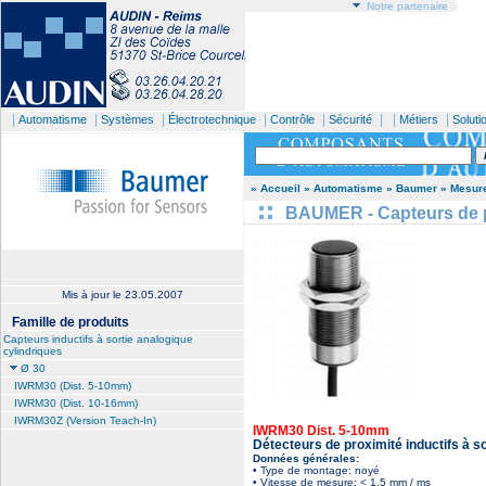
Notre partenaire
|
|
|
|
|
| |
|
Automatisme
Systèmes
Électrotechnique
Contrôle
Sécurité
Métiers
Soluti
» Accueil
» Automatisme
» Baumer
» Mesure
BAUMER - Capteurs de pr
Mis à jour le
23.05.2007
Famille de produits
Capteurs inductifs à sortie analogique
cylindriques
Ø 30
IWRM30 (Dist. 5-10mm)
IWRM30 (Dist. 10-16mm)
IWRM30Z (Version Teach-In)
IWRM30 Dist. 5-10mm
Détecteurs de proximité inductifs à s
Données générales:
• Type de montage: noyé
• Vitesse de mesure: < 1,5 mm / ms