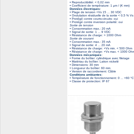
• Reproductibilité: < 0,02 mm
• Coefficient de température: 1 μm / (K mm)
Données électriques:
• Plage de tension +Vs 15 ... 30 VDC
• Ondulation résiduelle de la sortie < 0,5 % Vs
• Protégé contre courts-circuits: oui
• Protégé contre inversion polarité: oui
Sortie de tension
• Consommation max.: 20 mA
• Signal de sortie: 1 ... 9 VDC
• Résistance de charge: > 1000 Ohm
Sortie de courant
• Consommation max.: 35 mA
• Signal de sortie: 4 ... 20 mA
• Résistance de charge: +Vs min. < 500 Ohm
• Résistance de charge: +Vs max. < 1000 Oh
Données mécaniques:
• Forme du boîtier: cylindrique avec filetage
• Matériau du boîtier: Laiton nickelé
• Dimensions: 30 mm
• Longueur du boîtier: 60 mm
• Version de raccordement: Câble
Conditions ambiantes:
• Température de fonctionnement: 0 ... +60 °C
• Classe de protection: IP 67