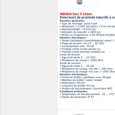
IWRM30 Dist. 0-16mm
Détecteurs de proximité inductifs à s
Données générales:
• Type de montage: quasi noyé
• Résolution: < 0,005 mm (stat.); < 0,01 mm (
• Reproductibilité: < 0,015 mm
• Déviation de linéarité: ± 1600 μm
• Dérive en température: ± 5% (Pleine échelle)
Données électriques:
• Temps d’activation (caractéristiques usine) <
• Plage de tension +Vs 15 ... 30 VDC
• Consommation max. 20 mA
• Protégé contre courts-circuits oui
• Protégé contre inversion polarité oui
Sortie de tension
• Signal de sortie 0 ... 10 VDC
• Résistance de charge > 1000 Ohm
Sortie de courant
• Signal de sortie 4 ... 20 mA
• Résistance de charge +Vs min. < 330 Ohm
• Résistance de charge +Vs max. < 1000 Ohm
Données mécaniques:
• Forme du boîtier: cylindrique avec filetage
• Matériau du boîtier: Laiton nickelé
• Dimensions: 30 mm
• Longueur du boîtier: 63 mm
• Version de raccordement: Connecteur M12
Conditions ambiantes:
• Température de fonctionnement: -10 ... +70 
• Classe de protection: IP 67