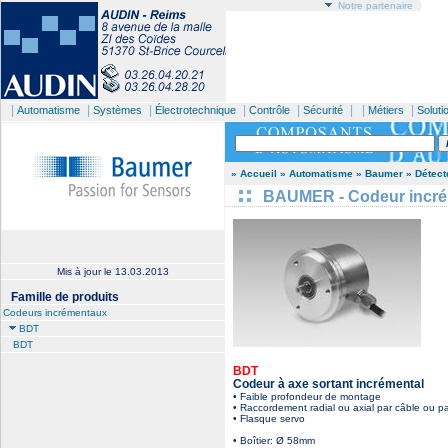
Notre partenaire
|
|
|
|
|
| |
|
Automatisme
Systèmes
Électrotechnique
Contrôle
Sécurité
Métiers
Soluti
» Accueil
» Automatisme
» Baumer
» Détect
BAUMER - Codeur incré
Mis à jour le
13.03.2013
Famille de produits
Codeurs incrémentaux
BDT
BDT
BDT
Codeur à axe sortant incrémental
• Faible profondeur de montage
• Raccordement radial ou axial par câble ou p
• Flasque servo
• Boîtier: Ø 58mm