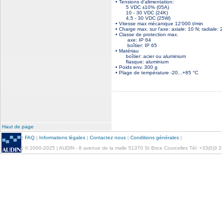
• Tensions d'alimentation:
5 VDC ±10% (05A)
10 - 30 VDC (24K)
4,5 - 30 VDC (25W)
• Vitesse max mécanique 12'000 t/min
• Charge max. sur l'axe: axiale: 10 N; radiale:
• Classe de protection max.
axe: IP 64
boîtier: IP 65
• Matériau
boîtier: acier ou aluminium
flasque: aluminium
• Poids env. 300 g
• Plage de température -20...+85 °C
Haut de page
|
FAQ
|
Informations légales
|
Contactez nous
|
Conditions générales
|
| © 2000-2025 | AUDIN - 8 avenue de la malle 51370 St Brice Courcelles Tél: +33(0)3 