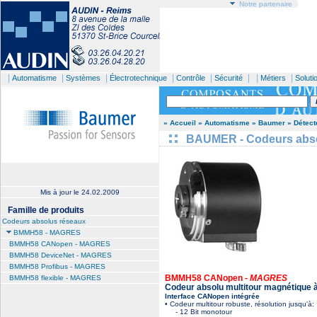
Notre partenaire
|
|
|
|
|
| |
|
Automatisme
Systèmes
Électrotechnique
Contrôle
Sécurité
Métiers
Soluti
» Accueil
» Automatisme
» Baumer
» Détect
BAUMER - Codeurs abso
Mis à jour le
24.02.2009
Famille de produits
Codeurs absolus réseaux
BMMH58 - MAGRES
BMMH58 CANopen - MAGRES
BMMH58 DeviceNet - MAGRES
BMMH58 Profibus - MAGRES
BMMH58 CANopen -
MAGRES
BMMH58 flexible - MAGRES
Codeur absolu multitour magnétique 
Interface CANopen intégrée
• Codeur multitour robuste, résolution jusqu'à:
- 12 Bit monotour