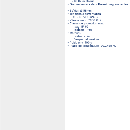
- 18 Bit multitour
• Graduation et valeur Preset programmables
• Boîtier: Ø 58mm
• Tensions d'alimentation
10 - 30 VDC (24B)
• Vitesse max. 6'000 t/min
• Classe de protection max.
axe: IP 65
boîtier: IP 65
• Matériau
boîtier: acier
flasque: aluminium
• Poids env. 400 g
• Plage de température -20...+85 °C