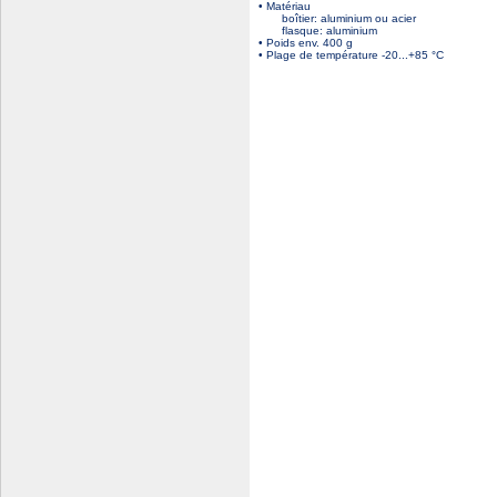
• Matériau
boîtier: aluminium ou acier
flasque: aluminium
• Poids env. 400 g
• Plage de température -20...+85 °C