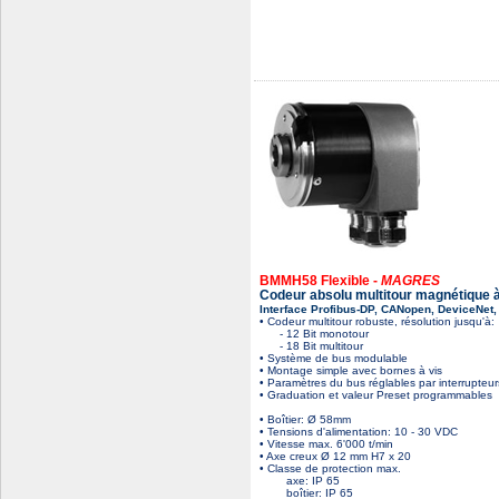
BMMH58 Flexible -
MAGRES
Codeur absolu multitour magnétique 
Interface Profibus-DP, CANopen, DeviceNet,
• Codeur multitour robuste, résolution jusqu'à:
- 12 Bit monotour
- 18 Bit multitour
• Système de bus modulable
• Montage simple avec bornes à vis
• Paramètres du bus réglables par interrupteur
• Graduation et valeur Preset programmables
• Boîtier: Ø 58mm
• Tensions d'alimentation: 10 - 30 VDC
• Vitesse max. 6'000 t/min
• Axe creux Ø 12 mm H7 x 20
• Classe de protection max.
axe: IP 65
boîtier: IP 65