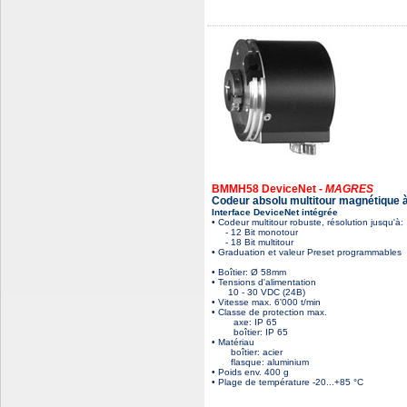
BMMH58 DeviceNet -
MAGRES
Codeur absolu multitour magnétique 
Interface DeviceNet intégrée
• Codeur multitour robuste, résolution jusqu'à:
- 12 Bit monotour
- 18 Bit multitour
• Graduation et valeur Preset programmables
• Boîtier: Ø 58mm
• Tensions d'alimentation
10 - 30 VDC (24B)
• Vitesse max. 6'000 t/min
• Classe de protection max.
axe: IP 65
boîtier: IP 65
• Matériau
boîtier: acier
flasque: aluminium
• Poids env. 400 g
• Plage de température -20...+85 °C