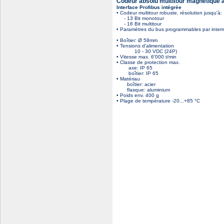
Codeur absolu multitour magnétique 
Interface Profibus intégrée
• Codeur multitour robuste, résolution jusqu'à:
- 13 Bit monotour
- 16 Bit multitour
• Paramètres du bus programmables par interr
• Boîtier: Ø 58mm
• Tensions d'alimentation
10 - 30 VDC (24P)
• Vitesse max. 6'000 t/min
• Classe de protection max.
axe: IP 65
boîtier: IP 65
• Matériau
boîtier: acier
flasque: aluminium
• Poids env. 400 g
• Plage de température -20...+85 °C